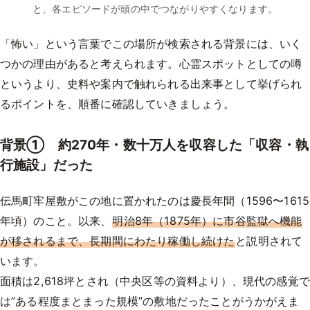
と、各エピソードが頭の中でつながりやすくなります。
「怖い」という言葉でこの場所が検索される背景には、いく
つかの理由があると考えられます。心霊スポットとしての噂
というより、史料や案内で触れられる出来事として挙げられ
るポイントを、順番に確認していきましょう。
背景① 約270年・数十万人を収容した「収容・執
行施設」だった
伝馬町牢屋敷がこの地に置かれたのは慶長年間（1596〜1615
年頃）のこと。以来、
明治8年（1875年）に市谷監獄へ機能
が移されるまで、長期間にわたり稼働し続けた
と説明されて
います。
面積は2,618坪とされ（中央区等の資料より）、現代の感覚で
は”ある程度まとまった規模”の敷地だったことがうかがえま