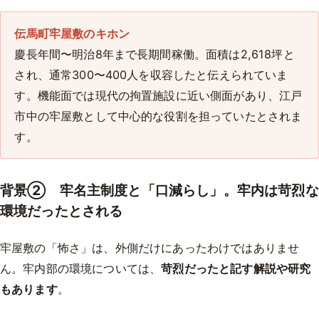
伝馬町牢屋敷のキホン
慶長年間〜明治8年まで長期間稼働。面積は2,618坪と
され、通常300〜400人を収容したと伝えられていま
す。機能面では現代の拘置施設に近い側面があり、江戸
市中の牢屋敷として中心的な役割を担っていたとされま
す。
背景② 牢名主制度と「口減らし」。牢内は苛烈な
環境だったとされる
牢屋敷の「怖さ」は、外側だけにあったわけではありませ
ん。牢内部の環境については、
苛烈だったと記す解説や研究
もあります
。