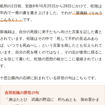
処刑の2日前、安政6年10月25日から26日にかけて、松陰は
牢内で一冊の書を書き上げました。それが
「留魂録（りゅう
こんろく）」
です。
留魂録は、自分の死後に弟子たちへ向けた言葉を記した書と
されています。松陰はその中で「死して不朽の見込みあら
ば、いつでも死ぬべし」という言葉を残したとも伝えられて
います。自分の死を嘆くのではなく、その志が後世に残るこ
とを信じて書いた。松陰の思想の核がここに凝縮されていま
す。
十思公園内の石碑に刻まれている辞世の句はこちらです。
吉田松陰の辞世の句
「身はたとひ 武蔵の野辺に 朽ちぬとも 留め置かま