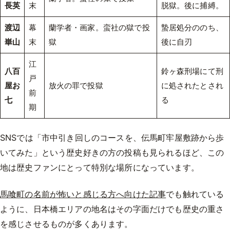
長英
末
脱獄。後に捕縛。
渡辺
幕
蘭学者・画家。蛮社の獄で投
蟄居処分ののち、
崋山
末
獄
後に自刃
江
八百
鈴ヶ森刑場にて刑
戸
屋お
放火の罪で投獄
に処されたとされ
前
七
る
期
SNSでは「市中引き回しのコースを、伝馬町牢屋敷跡から歩
いてみた」という歴史好きの方の投稿も見られるほど、この
地は歴史ファンにとって特別な場所になっています。
馬喰町の名前が怖いと感じる方へ向けた記事
でも触れている
ように、日本橋エリアの地名はその字面だけでも歴史の重さ
を感じさせるものが多くあります。