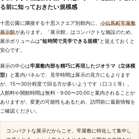
る前に知っておきたい規模感
十思公園に隣接する十思スクエア別館内に、
小伝馬町牢屋敷
展示館
があります。「展示館」はコンパクトな施設のため、
展示ボリュームは
“短時間で見学できる規模”
と捉えておくと
安心です。
展示の中心は
牢屋敷内部を精巧に再現したジオラマ（立体模
型）
と案内パネルで、見学時間は展示の見方にもよります
が、15〜30分程度で回る方が多いようです（口コミ等）。
入館料や開館時間は無料・9:00〜20:00と案内されることが
ありますが、変更の可能性もあるため、訪問前に最新情報を
ご確認ください。
コンパクトな展示だからこそ、牢屋敷に特化して集中し