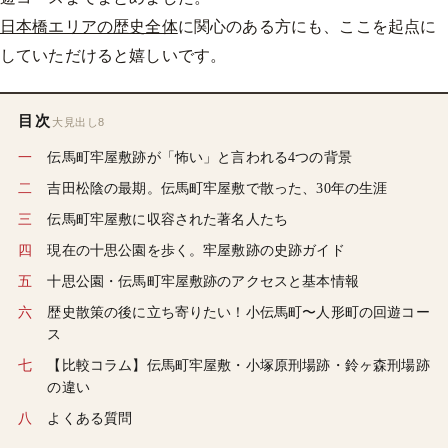
日本橋エリアの歴史全体
に関心のある方にも、ここを起点に
していただけると嬉しいです。
目次
大見出し8
伝馬町牢屋敷跡が「怖い」と言われる4つの背景
吉田松陰の最期。伝馬町牢屋敷で散った、30年の生涯
伝馬町牢屋敷に収容された著名人たち
現在の十思公園を歩く。牢屋敷跡の史跡ガイド
十思公園・伝馬町牢屋敷跡のアクセスと基本情報
歴史散策の後に立ち寄りたい！小伝馬町〜人形町の回遊コー
ス
【比較コラム】伝馬町牢屋敷・小塚原刑場跡・鈴ヶ森刑場跡
の違い
よくある質問