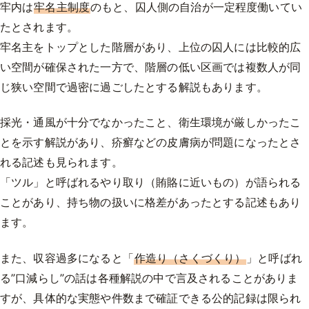
牢内は
牢名主制度
のもと、囚人側の自治が一定程度働いてい
たとされます。
牢名主をトップとした階層があり、上位の囚人には比較的広
い空間が確保された一方で、階層の低い区画では複数人が同
じ狭い空間で過密に過ごしたとする解説もあります。
採光・通風が十分でなかったこと、衛生環境が厳しかったこ
とを示す解説があり、疥癬などの皮膚病が問題になったとさ
れる記述も見られます。
「ツル」と呼ばれるやり取り（賄賂に近いもの）が語られる
ことがあり、持ち物の扱いに格差があったとする記述もあり
ます。
また、収容過多になると「
作造り（さくづくり）
」と呼ばれ
る”口減らし”の話は各種解説の中で言及されることがありま
すが、具体的な実態や件数まで確証できる公的記録は限られ