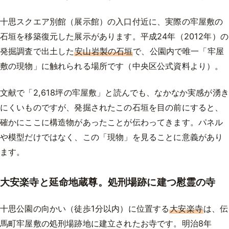
十思スクエア別館（展示館）の入口付近に、実際の牢屋敷の
石垣を移築復元した展示があります。平成24年（2012年）の
発掘調査で出土した
安山岩製の石垣
で、公園内で唯一「牢屋
敷の現物」に触れられる場所です（中央区公式資料より）。
文献で「2,618坪の牢屋敷」と読んでも、なかなか実感が湧き
にくいものですが、発掘されたこの石垣を目の前にすると、
確かにここに構造物があったことが伝わってきます。パネル
や模型だけではなく、この「現物」を見ることに意義があり
ます。
大安楽寺と延命地蔵尊。処刑場跡に建つ慰霊の寺
十思公園の向かい（徒歩1分以内）に位置する
大安楽寺
は、伝
馬町牢屋敷の処刑場跡地に建立されたお寺です。明治8年