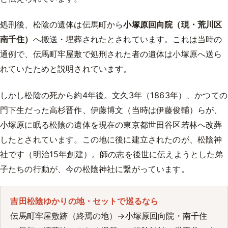
処刑後、松陰の遺体は伝馬町から
小塚原回向院（現・荒川区
南千住）
へ搬送・埋葬されたとされています。これは当時の
通例で、伝馬町牢屋敷で処刑された者の遺体は小塚原へ送ら
れていたためと説明されています。
しかし松陰の死から約4年後。文久3年（1863年）、かつての
門下生だった高杉晋作、伊藤博文（当時は伊藤俊輔）らが、
小塚原に眠る松陰の遺体を現在の東京都世田谷区若林へ改葬
したとされています。この地に後に建立されたのが、松陰神
社です（明治15年創建）。師の志を後世に伝えようとした弟
子たちの行動が、今の松陰神社に繋がっています。
吉田松陰ゆかりの地・セットで巡るなら
伝馬町牢屋敷跡（終焉の地）→小塚原回向院・南千住