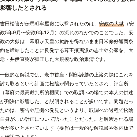
影響したとされる
吉田松陰が伝馬町牢屋敷に収監されたのは、
安政の大獄
（安
政5年9月〜安政6年12月）の流れのなかでのことでした。安
政の大獄は、幕府が天皇の勅許を得ないまま日米修好通商条
約を締結したことに反発する尊王攘夷派の志士や公家を、大
老・井伊直弼が弾圧した大規模な政治粛清です。
一般的な解説では、老中首座・間部詮勝の上洛の際にこれを
討ち取るという計画に松陰が関わっていたとされ、評定所
（幕府の最高裁判所的機関）での取調べの場での本人の供述
が判決に影響した、と説明されることが多いです。問題だっ
たのは、密告や証拠の発見というより、取調べの過程で松陰
自身がこの計画について語ったことだった。と解釈される場
合が多いとされています（要旨は一般的な解説書や案内板で
も確認できます）。