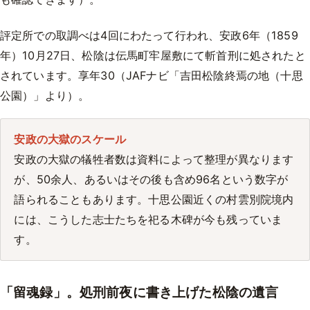
評定所での取調べは4回にわたって行われ、安政6年（1859
年）10月27日、松陰は伝馬町牢屋敷にて斬首刑に処されたと
されています。享年30（JAFナビ「吉田松陰終焉の地（十思
公園）」より）。
安政の大獄のスケール
安政の大獄の犠牲者数は資料によって整理が異なります
が、50余人、あるいはその後も含め96名という数字が
語られることもあります。十思公園近くの村雲別院境内
には、こうした志士たちを祀る木碑が今も残っていま
す。
「留魂録」。処刑前夜に書き上げた松陰の遺言