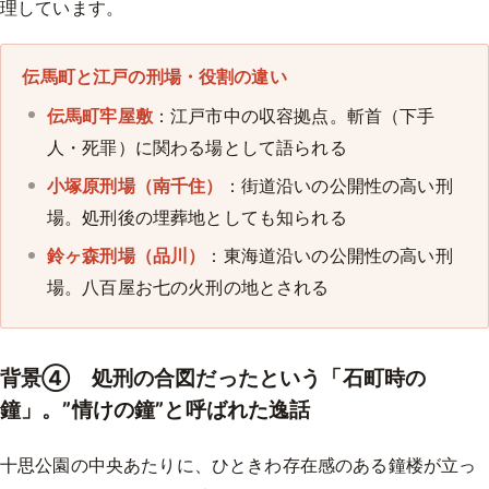
理しています。
伝馬町と江戸の刑場・役割の違い
伝馬町牢屋敷
：江戸市中の収容拠点。斬首（下手
人・死罪）に関わる場として語られる
小塚原刑場（南千住）
：街道沿いの公開性の高い刑
場。処刑後の埋葬地としても知られる
鈴ヶ森刑場（品川）
：東海道沿いの公開性の高い刑
場。八百屋お七の火刑の地とされる
背景④ 処刑の合図だったという「石町時の
鐘」。”情けの鐘”と呼ばれた逸話
十思公園の中央あたりに、ひときわ存在感のある鐘楼が立っ