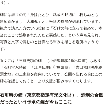
り）。
碑には辞世の句「身はたとひ 武蔵の野辺に 朽ちぬとも
留め置かまし 大和魂」と、松陰の略歴が刻まれています。
観光で訪れた方のSNS投稿に「石碑の前に立って初めて、本
当にここで処刑されたんだと実感した」という声も見られ、
写真と文字で読むのとは異なる重みを感じる場所のようで
す。
近くには「三縁史蹟の碑」（
小伝馬町駅
4番出口前）もあり、
「石町宝永時鐘」「江戸伝馬町牢屋敷跡」「吉田松陰先生終
焉之地」の三史跡を案内しています。公園を訪れる前にこの
碑を確認しておくと、より文脈が掴みやすくなります。
石町時の鐘（東京都指定有形文化財）。処刑の合図
だったという伝承の鐘が今もここに