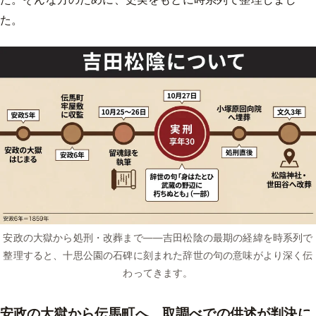
た。
安政の大獄から処刑・改葬まで——吉田松陰の最期の経緯を時系列で
整理すると、十思公園の石碑に刻まれた辞世の句の意味がより深く伝
わってきます。
安政の大獄から伝馬町へ。取調べでの供述が判決に