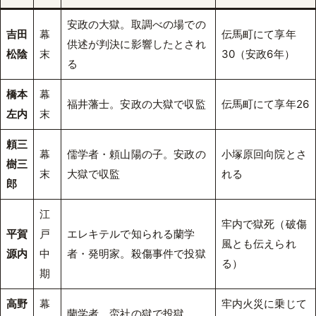
安政の大獄。取調べの場での
吉田
幕
伝馬町にて享年
供述が判決に影響したとされ
松陰
末
30（安政6年）
る
橋本
幕
福井藩士。安政の大獄で収監
伝馬町にて享年26
左内
末
頼三
幕
儒学者・頼山陽の子。安政の
小塚原回向院とさ
樹三
末
大獄で収監
れる
郎
江
牢内で獄死（破傷
平賀
戸
エレキテルで知られる蘭学
風とも伝えられ
源内
中
者・発明家。殺傷事件で投獄
る）
期
高野
幕
牢内火災に乗じて
蘭学者。蛮社の獄で投獄