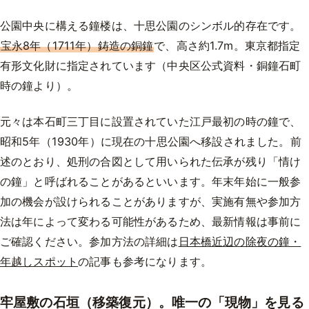
公園中央に構える鐘楼は、十思公園のシンボル的存在です。
宝永8年（1711年）鋳造の銅鐘
で、高さ約1.7m。東京都指定
有形文化財に指定されています（中央区公式資料・銅鐘石町
時の鐘より）。
元々は本石町三丁目に設置されていた江戸最初の時の鐘で、
昭和5年（1930年）に現在の十思公園へ移設されました。前
述のとおり、処刑の合図として用いられた伝承が残り「情け
の鐘」と呼ばれることがあるといいます。年末年始に一般参
加の機会が設けられることがありますが、実施有無や参加方
法は年によって変わる可能性があるため、最新情報は事前に
ご確認ください。参加方法の詳細は
日本橋近辺の除夜の鐘・
年越しスポット
の記事も参考になります。
牢屋敷の石垣（移築復元）。唯一の「現物」を見る