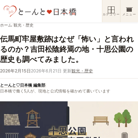
コンテンツへスキップ
カテゴリー
メニュー
ホーム
/
観光・歴史
伝馬町牢屋敷跡はなぜ「怖い」と言われ
るのか？吉田松陰終焉の地・十思公園の
歴史も調べてみました。
2026年2月15日
2026年6月21日 更新
観光・歴史
とーんと♡日本橋 編集部
|
日本橋で働く5人が、現地と公式情報を確かめて書いています