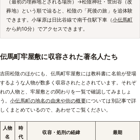
（最初の埋葬地とされる場所）→松陰神社・世田谷（改
葬地）という順で辿ると、松陰の「死後の旅」を追体験
できます。小塚原は日比谷線で南千住駅下車（
小伝馬町
から約10分）でアクセスできます。
伝馬町牢屋敷に収容された著名人たち
吉田松陰のほかにも、伝馬町牢屋敷には教科書に名前が登場
するような人物が数多く収容されたとされています。それぞ
れの人物と、牢屋敷との関わりを一覧で確認してみましょ
う。
小伝馬町の地名の由来や街の概要
については別記事で詳
しくまとめているので、あわせてご覧ください。
人物
時
収容・処刑の経緯
最期
名
代