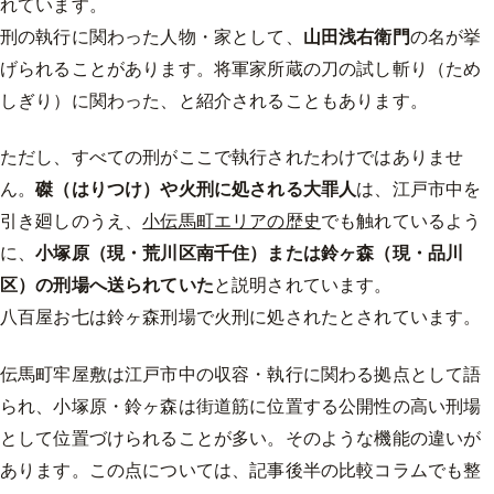
れています。
刑の執行に関わった人物・家として、
山田浅右衛門
の名が挙
げられることがあります。将軍家所蔵の刀の試し斬り（ため
しぎり）に関わった、と紹介されることもあります。
ただし、すべての刑がここで執行されたわけではありませ
ん。
磔（はりつけ）や火刑に処される大罪人
は、江戸市中を
引き廻しのうえ、
小伝馬町エリアの歴史
でも触れているよう
に、
小塚原（現・荒川区南千住）または鈴ヶ森（現・品川
区）の刑場へ送られていた
と説明されています。
八百屋お七は鈴ヶ森刑場で火刑に処されたとされています。
伝馬町牢屋敷は江戸市中の収容・執行に関わる拠点として語
られ、小塚原・鈴ヶ森は街道筋に位置する公開性の高い刑場
として位置づけられることが多い。そのような機能の違いが
あります。この点については、記事後半の比較コラムでも整