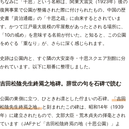
ちなみに「十思」という名称は、関東大震災（1923年）後の
復興事業で公園が整備された際に付けられたもの。中国の歴
史書『資治通鑑』の「十思之疏」に由来するとされていま
す。かつて江戸最大規模の牢屋敷があったとされる場所に、
「10の戒め」を意味する名前が付いた。と知ると、この公園
をめぐる「重なり」が、さらに深く感じられます。
史跡は公園内と、すぐ隣の大安楽寺・十思スクエア別館に分
かれています。以下に順番に整理しました。
吉田松陰先生終焉之地碑。辞世の句を石碑で読む
公園の東側に立つ、ひときわ凛とした佇まいの石碑。
「吉田
松陰先生終焉之地」
と刻まれたこの碑は、昭和14年（1939
年）に建立されたもので、文部大臣・荒木貞夫の揮毫とされ
ています（JAFナビ「吉田松陰終焉の地（十思公園）」よ