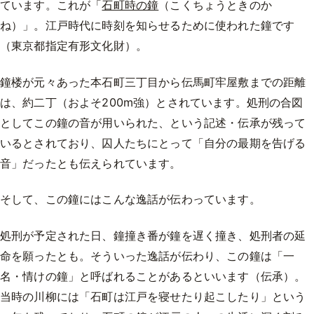
ています。これが「
石町時の鐘
（こくちょうときのか
ね）」。江戸時代に時刻を知らせるために使われた鐘です
（東京都指定有形文化財）。
鐘楼が元々あった本石町三丁目から伝馬町牢屋敷までの距離
は、約二丁（およそ200m強）とされています。処刑の合図
としてこの鐘の音が用いられた、という記述・伝承が残って
いるとされており、囚人たちにとって「自分の最期を告げる
音」だったとも伝えられています。
そして、この鐘にはこんな逸話が伝わっています。
処刑が予定された日、鐘撞き番が鐘を遅く撞き、処刑者の延
命を願ったとも。そういった逸話が伝わり、この鐘は「一
名・情けの鐘」と呼ばれることがあるといいます（伝承）。
当時の川柳には「石町は江戸を寝せたり起こしたり」という