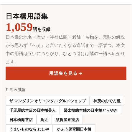
日本橋用語集
1,059
語を収録
日本橋の地名・歴史・神社仏閣・老舗・名物を、意味の解説
から思わず「へぇ」と言いたくなる逸話まで一語ずつ。本文
中の用語は互いにつながり、ひとつ引けば隣の一語へ広がり
ます。
用語集を見る
注目の用語
ザ マンダリン オリエンタル グルメショップ
神茂のおでん種
千疋屋総本店の日本橋美人
榮太樓總本鋪の日本橋どらやき
日本橋海苔店
鳥近
須賀屋果実店
うまいものなら わしや
かふう保育園日本橋