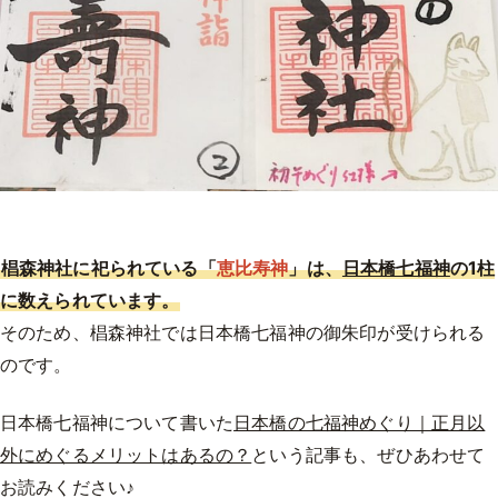
椙森神社に祀られている「
恵比寿神
」は、
日本橋七福神
の1柱
に数えられています。
そのため、椙森神社では日本橋七福神の御朱印が受けられる
のです。
日本橋七福神について書いた
日本橋の七福神めぐり｜正月以
外にめぐるメリットはあるの？
という記事も、ぜひあわせて
お読みください♪