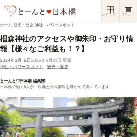
コンテンツへスキップ
カテゴリー
メニュー
ホーム
/
観光・歴史
/
神社・パワースポット
椙森神社のアクセスや御朱印・お守り情
報【様々なご利益も！？】
2024年3月19日
2026年6月21日 更新
神社・パワースポット
、
観光・歴史
とーんと♡日本橋 編集部
|
日本橋で働く5人が、現地と公式情報を確かめて書いています