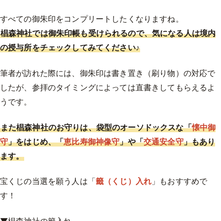
すべての御朱印をコンプリートしたくなりますね。
椙森神社では御朱印帳も受けられるので、気になる人は境内
の授与所をチェックしてみてください♪
筆者が訪れた際には、御朱印は書き置き（刷り物）の対応で
したが、参拝のタイミングによっては直書きしてもらえるよ
うです。
また椙森神社のお守りは、袋型のオーソドックスな「
懐中御
守
」をはじめ、「
恵比寿御神像守
」や「
交通安全守
」もあり
ます。
宝くじの当選を願う人は「
籤（くじ）入れ
」もおすすめで
す！
▼椙森神社の籤入れ