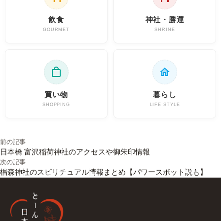
飲食
神社・勝運
GOURMET
SHRINE
買い物
暮らし
SHOPPING
LIFE STYLE
投稿ナビゲーション
前の記事
日本橋 富沢稲荷神社のアクセスや御朱印情報
次の記事
椙森神社のスピリチュアル情報まとめ【パワースポット説も】