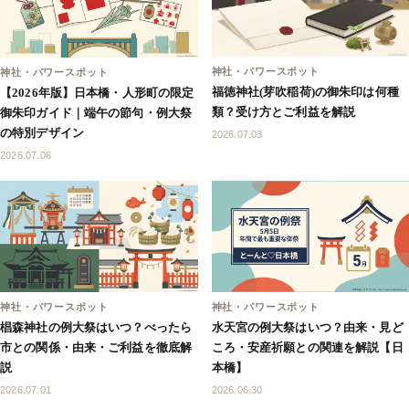
神社・パワースポット
神社・パワースポット
福徳神社(芽吹稲荷)の御朱印は何種
【2026年版】日本橋・人形町の限定
類？受け方とご利益を解説
御朱印ガイド｜端午の節句・例大祭
の特別デザイン
2026.07.03
2026.07.06
神社・パワースポット
神社・パワースポット
椙森神社の例大祭はいつ？べったら
水天宮の例大祭はいつ？由来・見ど
市との関係・由来・ご利益を徹底解
ころ・安産祈願との関連を解説【日
説
本橋】
2026.07.01
2026.06.30