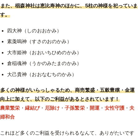
また、椙森神社は恵比寿神のほかに、5柱の神様を祀っていま
す。
四大神（しのおおかみ）
素戔嗚神（すさのおのかみ）
大市姫神（おおいちひめのかみ）
倉稲魂神（うかのみたまのかみ）
大己貴神（おおなむちのかみ）
多くの神様がいらっしゃるため、商売繁盛・五穀豊穣・金運
向上に加えて、以下のご利益があるとされています！
農業繁栄
・
縁結び
・
厄除け
・
子孫繁栄
・
開運
・
女性守護
・
夫
婦和合
これほど多くのご利益を受けられるなんて、ありがたいです