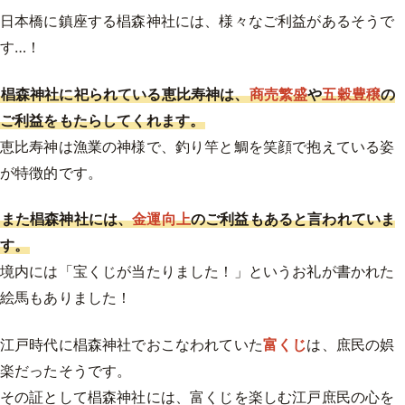
日本橋に鎮座する椙森神社には、様々なご利益があるそうで
す…！
椙森神社に祀られている恵比寿神は、
商売繁盛
や
五穀豊穣
の
ご利益をもたらしてくれます。
恵比寿神は漁業の神様で、釣り竿と鯛を笑顔で抱えている姿
が特徴的です。
また椙森神社には、
金運向上
のご利益もあると言われていま
す。
境内には「宝くじが当たりました！」というお礼が書かれた
絵馬もありました！
江戸時代に椙森神社でおこなわれていた
富くじ
は、庶民の娯
楽だったそうです。
その証として椙森神社には、富くじを楽しむ江戸庶民の心を