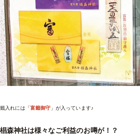
籤入れには「
富籤御守
」が入っています♪
椙森神社は様々なご利益のお噂が！？