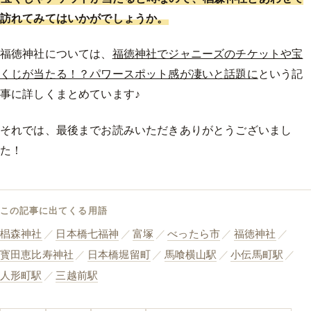
訪れてみてはいかがでしょうか。
福徳神社については、
福徳神社でジャニーズのチケットや宝
くじが当たる！？パワースポット感が凄いと話題に
という記
事に詳しくまとめています♪
それでは、最後までお読みいただきありがとうございまし
た！
この記事に出てくる用語
椙森神社
／
日本橋七福神
／
富塚
／
べったら市
／
福徳神社
／
寳田恵比寿神社
／
日本橋堀留町
／
馬喰横山駅
／
小伝馬町駅
／
人形町駅
／
三越前駅