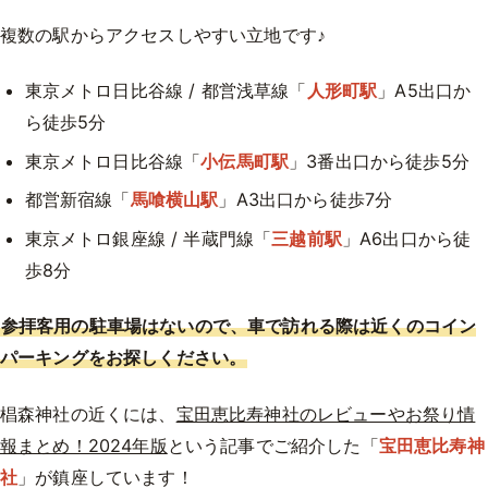
複数の駅からアクセスしやすい立地です♪
東京メトロ日比谷線 / 都営浅草線「
人形町駅
」A5出口か
ら徒歩5分
東京メトロ日比谷線「
小伝馬町駅
」3番出口から徒歩5分
都営新宿線「
馬喰横山駅
」A3出口から徒歩7分
東京メトロ銀座線 / 半蔵門線「
三越前駅
」A6出口から徒
歩8分
参拝客用の駐車場はないので、車で訪れる際は近くのコイン
パーキングをお探しください。
椙森神社の近くには、
宝田恵比寿神社のレビューやお祭り情
報まとめ！2024年版
という記事でご紹介した「
宝田恵比寿神
社
」が鎮座しています！