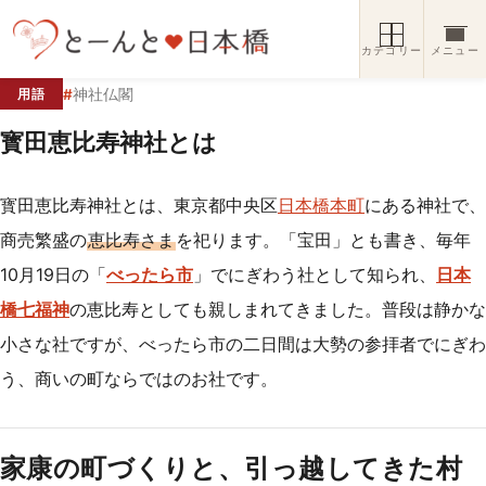
コンテンツへスキップ
カテゴリー
メニュー
#
神社仏閣
用語
寳田恵比寿神社とは
寳田恵比寿神社とは、東京都中央区
日本橋本町
にある神社で、
商売繁盛の
恵比寿さま
を祀ります。「宝田」とも書き、毎年
10月19日の「
べったら市
」でにぎわう社として知られ、
日本
橋七福神
の恵比寿としても親しまれてきました。普段は静かな
小さな社ですが、べったら市の二日間は大勢の参拝者でにぎわ
う、商いの町ならではのお社です。
家康の町づくりと、引っ越してきた村