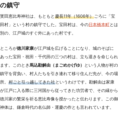
の鎮守
寳田恵比寿神社は、もともと
慶長11年（1606年）
ごろに「宝
田村」という村の鎮守でした。宝田村は、今の
日本橋
本町
とは
別の、江戸城のすぐ外にあった村です。
ところが
徳川家康
が江戸城を広げることになり、城のそばに
あった宝田・祝田・千代田の三つの村は、立ち退きを命じられ
ます。このとき
馬込勘解由（まごめかげゆ）
という人物が村の
鎮守を背負い、村人たちを引き連れて移り住んだ先が、今の場
所。
村ごと引っ越してきた社
というわけです。勘解由は家康
が江戸に入る際に三河国から従ってきた功労者で、その縁から
徳川家の繁栄を祈る恵比寿像を授かったと伝わります。この御
神体は、鎌倉時代の名仏師・運慶の作とも言われています。