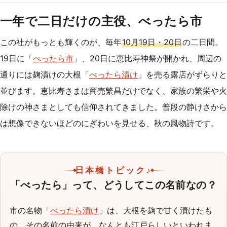
一年で二日だけの主役、べったら市
この社がもっとも輝くのが、毎年
10月19日・20日
の二日間。
19日に「
べったら市
」、20日に恵比寿神祭が開かれ、周辺の
通りには麹漬けの大根「
べったら漬け
」を売る露店がずらりと
並びます。恵比寿さまは商売繁昌だけでなく、家族の繁栄や火
除けの神さまとしても信仰されてきました。普段の静けさから
は想像できないほどのにぎわいを見せる、秋の風物詩です。
日本橋トピック♪
「べったら」って、どうしてこの名前なの？
市の名物「
べったら漬け
」は、大根を麹で甘く漬けたも
の。その名前の由来が、なんとも江戸らしいといわれま