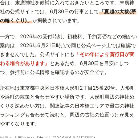
合は、
末廣神社
を候補に入れておきたいところです。末廣神
社の公式サイトでは、6月30日の行事として
「夏越の大祓(茅
の輪くぐり)」
が掲載されています。
一方で、2026年の受付時刻、初穂料、予約要否などの細かい
案内は、2026年6月21日時点で同じ公式ページ上では確認で
きませんでした。公式サイトにも
「その年により斎行日が変
わる場合があります」
とあるため、6月30日を目安にしつ
つ、参拝前に公式情報を確認するのが安全です。
所在地は東京都中央区日本橋人形町2丁目25番20号。人形町
や浜町の散策と合わせやすい場所です。人形町周辺の神社め
ぐりを深めたい方は、関連記事の
日本橋エリアで最古の神社
ランキング
も合わせて読むと、周辺の古社の位置づけが見え
やすくなります。
出典：
末廣神社公式サイト
(2026年6月21日確認)