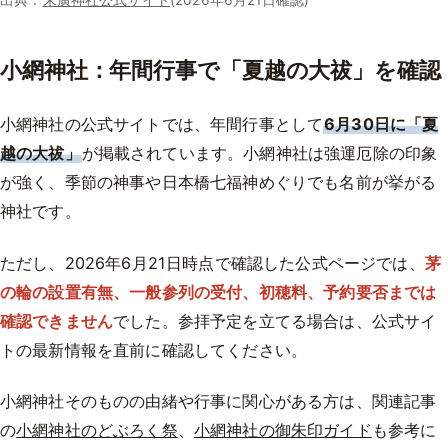
小網神社：年間行事で「夏越の大祓」を確認
小網神社の公式サイトでは、年間行事として
6月30日に「夏
越の大祓」
が掲載されています。小網神社は強運厄除の印象
が強く、季節の神事や日本橋七福神めぐりでも名前が挙がる
神社です。
ただし、2026年6月21日時点で確認した公式ページでは、
茅
の輪の設置有無、一般参列の受付、初穂料、予約要否までは
確認できません
でした。参拝予定を立てる場合は、公式サイ
トの最新情報を直前に確認してください。
小網神社そのものの由緒や行事に関心がある方は、関連記事
の
小網神社のどぶろく祭
、
小網神社の御朱印ガイド
も参考に