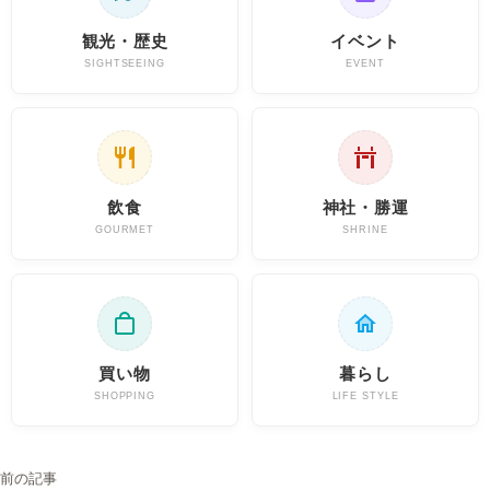
観光・歴史
イベント
SIGHTSEEING
EVENT
飲食
神社・勝運
GOURMET
SHRINE
買い物
暮らし
SHOPPING
LIFE STYLE
投稿ナビゲーション
前の記事