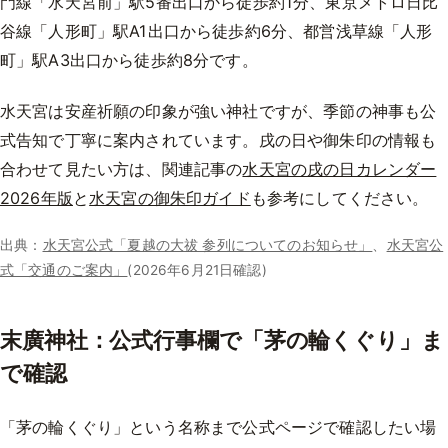
門線「水天宮前」駅5番出口から徒歩約1分、東京メトロ日比
谷線「人形町」駅A1出口から徒歩約6分、都営浅草線「人形
町」駅A3出口から徒歩約8分です。
水天宮は安産祈願の印象が強い神社ですが、季節の神事も公
式告知で丁寧に案内されています。戌の日や御朱印の情報も
合わせて見たい方は、関連記事の
水天宮の戌の日カレンダー
2026年版
と
水天宮の御朱印ガイド
も参考にしてください。
出典：
水天宮公式「夏越の大祓 参列についてのお知らせ」
、
水天宮公
式「交通のご案内」
(2026年6月21日確認)
末廣神社：公式行事欄で「茅の輪くぐり」ま
で確認
「茅の輪くぐり」という名称まで公式ページで確認したい場