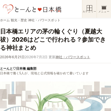
コンテンツへスキップ
カテゴリー
メニュー
ホーム
/
観光・歴史
/
神社・パワースポット
日本橋エリアの茅の輪くぐり（夏越大
祓）2026はどこで行われる？参加でき
る神社まとめ
2026年6月21日
2026年7月2日 更新
神社・パワースポット
とーんと♡日本橋 編集部
|
日本橋で働く5人が、現地と公式情報を確かめて書いています