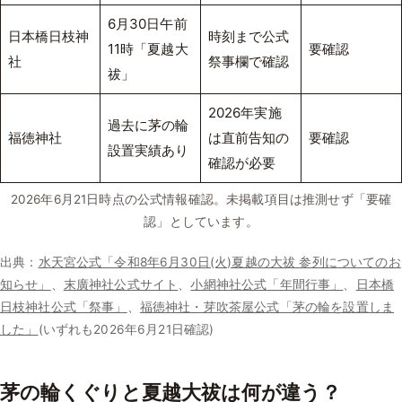
6月30日午前
日本橋日枝神
時刻まで公式
11時「夏越大
要確認
社
祭事欄で確認
祓」
2026年実施
過去に茅の輪
福徳神社
は直前告知の
要確認
設置実績あり
確認が必要
2026年6月21日時点の公式情報確認。未掲載項目は推測せず「要確
認」としています。
出典：
水天宮公式「令和8年6月30日(火)夏越の大祓 参列についてのお
知らせ」
、
末廣神社公式サイト
、
小網神社公式「年間行事」
、
日本橋
日枝神社公式「祭事」
、
福徳神社・芽吹茶屋公式「茅の輪を設置しま
した」
(いずれも2026年6月21日確認)
茅の輪くぐりと夏越大祓は何が違う？