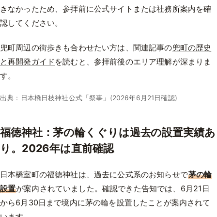
きなかったため、参拝前に公式サイトまたは社務所案内を確
認してください。
兜町周辺の街歩きも合わせたい方は、関連記事の
兜町の歴史
と再開発ガイド
を読むと、参拝前後のエリア理解が深まりま
す。
出典：
日本橋日枝神社公式「祭事」
(2026年6月21日確認)
福徳神社：茅の輪くぐりは過去の設置実績あ
り。2026年は直前確認
日本橋室町の
福徳神社
は、過去に公式系のお知らせで
茅の輪
設置
が案内されていました。確認できた告知では、6月21日
から6月30日まで境内に茅の輪を設置したことが案内されて
います。