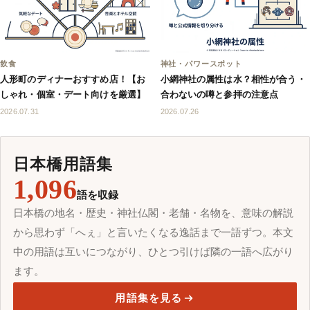
飲食
神社・パワースポット
人形町のディナーおすすめ店！【お
小網神社の属性は水？相性が合う・
しゃれ・個室・デート向けを厳選】
合わないの噂と参拝の注意点
2026.07.31
2026.07.26
日本橋用語集
1,096
語を収録
日本橋の地名・歴史・神社仏閣・老舗・名物を、意味の解説
から思わず「へぇ」と言いたくなる逸話まで一語ずつ。本文
中の用語は互いにつながり、ひとつ引けば隣の一語へ広がり
ます。
用語集を見る