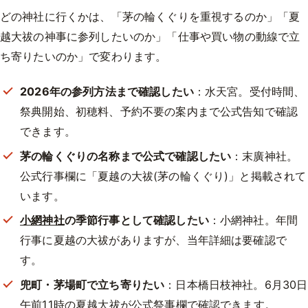
どの神社に行くかは、「茅の輪くぐりを重視するのか」「夏
越大祓の神事に参列したいのか」「仕事や買い物の動線で立
ち寄りたいのか」で変わります。
2026年の参列方法まで確認したい
：水天宮。受付時間、
祭典開始、初穂料、予約不要の案内まで公式告知で確認
できます。
茅の輪くぐりの名称まで公式で確認したい
：末廣神社。
公式行事欄に「夏越の大祓(茅の輪くぐり)」と掲載されて
います。
小網神社
の季節行事として確認したい
：小網神社。年間
行事に夏越の大祓がありますが、当年詳細は要確認で
す。
兜町・茅場町で立ち寄りたい
：日本橋日枝神社。6月30日
午前11時の夏越大祓が公式祭事欄で確認できます。