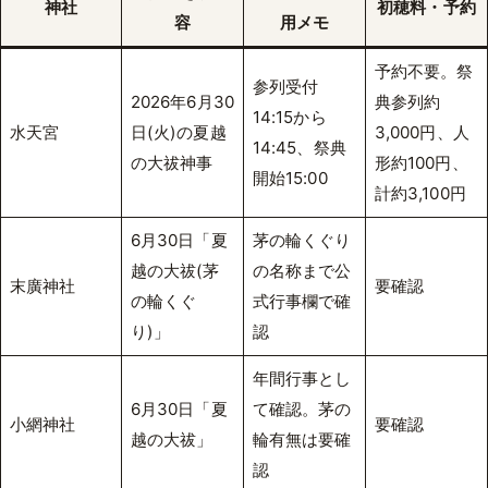
神社
初穂料・予約
容
用メモ
予約不要。祭
参列受付
2026年6月30
典参列約
14:15から
水天宮
日(火)の夏越
3,000円、人
14:45、祭典
の大祓神事
形約100円、
開始15:00
計約3,100円
6月30日「夏
茅の輪くぐり
越の大祓(茅
の名称まで公
末廣神社
要確認
の輪くぐ
式行事欄で確
り)」
認
年間行事とし
6月30日「夏
て確認。茅の
小網神社
要確認
越の大祓」
輪有無は要確
認