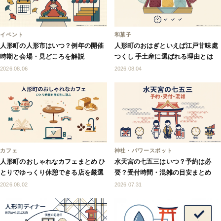
イベント
和菓子
人形町の人形市はいつ？例年の開催
人形町のおはぎといえば江戸甘味處
時期と会場・見どころを解説
つくし 手土産に選ばれる理由とは
2026.08.06
2026.08.04
カフェ
神社・パワースポット
人形町のおしゃれなカフェまとめ ひ
水天宮の七五三はいつ？予約は必
とりでゆっくり休憩できる店を厳選
要？受付時間・混雑の目安まとめ
2026.08.02
2026.07.31