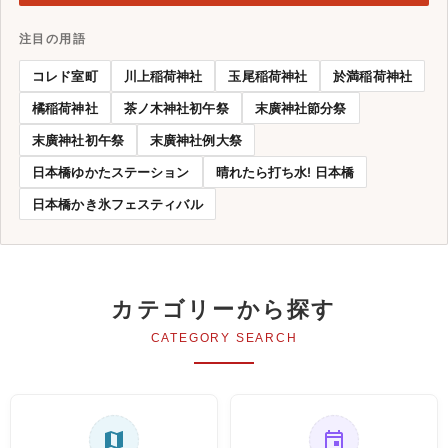
注目の用語
コレド室町
川上稲荷神社
玉尾稲荷神社
於満稲荷神社
橘稲荷神社
茶ノ木神社初午祭
末廣神社節分祭
末廣神社初午祭
末廣神社例大祭
日本橋ゆかたステーション
晴れたら打ち水! 日本橋
日本橋かき氷フェスティバル
カテゴリーから探す
CATEGORY SEARCH