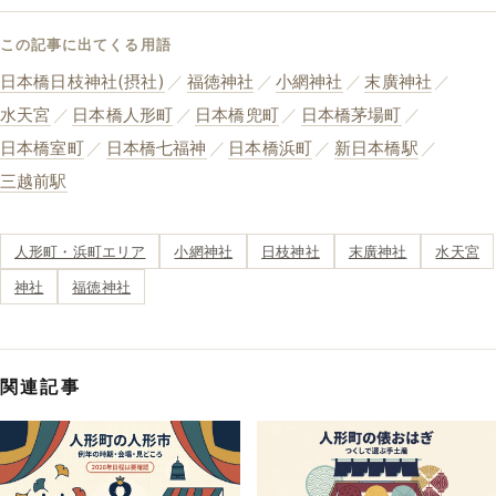
この記事に出てくる用語
日本橋日枝神社(摂社)
／
福徳神社
／
小網神社
／
末廣神社
／
水天宮
／
日本橋人形町
／
日本橋兜町
／
日本橋茅場町
／
日本橋室町
／
日本橋七福神
／
日本橋浜町
／
新日本橋駅
／
三越前駅
人形町・浜町エリア
小網神社
日枝神社
末廣神社
水天宮
神社
福徳神社
関連記事