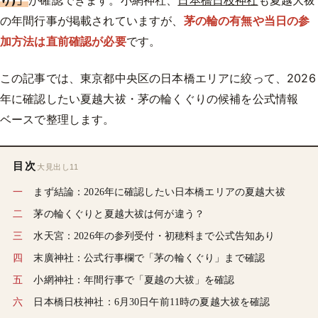
り)」
が確認できます。小網神社、
日本橋日枝神社
も夏越大祓
の年間行事が掲載されていますが、
茅の輪の有無や当日の参
加方法は直前確認が必要
です。
この記事では、東京都中央区の日本橋エリアに絞って、2026
年に確認したい夏越大祓・茅の輪くぐりの候補を公式情報
ベースで整理します。
目次
大見出し11
まず結論：2026年に確認したい日本橋エリアの夏越大祓
茅の輪くぐりと夏越大祓は何が違う？
水天宮：2026年の参列受付・初穂料まで公式告知あり
末廣神社：公式行事欄で「茅の輪くぐり」まで確認
小網神社：年間行事で「夏越の大祓」を確認
日本橋日枝神社：6月30日午前11時の夏越大祓を確認