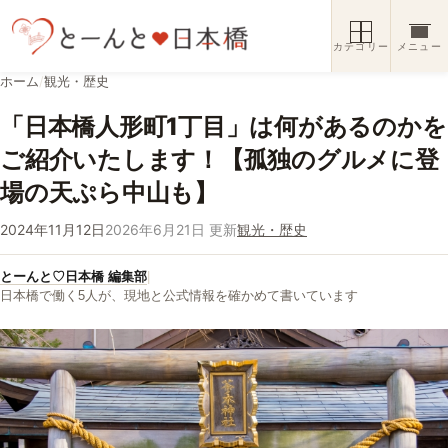
コンテンツへスキップ
カテゴリー
メニュー
ホーム
/
観光・歴史
「日本橋人形町1丁目」は何があるのかを
ご紹介いたします！【孤独のグルメに登
場の天ぷら中山も】
2024年11月12日
2026年6月21日 更新
観光・歴史
とーんと♡日本橋 編集部
|
日本橋で働く5人が、現地と公式情報を確かめて書いています