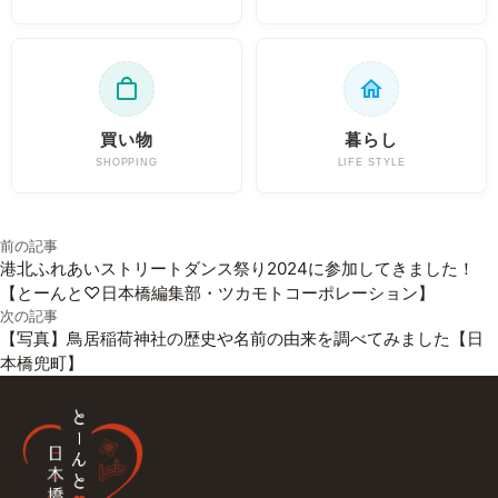
買い物
暮らし
SHOPPING
LIFE STYLE
投稿ナビゲーション
前の記事
港北ふれあいストリートダンス祭り2024に参加してきました！
【とーんと♡日本橋編集部・ツカモトコーポレーション】
次の記事
【写真】鳥居稲荷神社の歴史や名前の由来を調べてみました【日
本橋兜町】