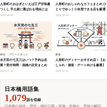
人形町のおはぎといえば江戸甘味處
人形町のおしゃれなカフェまとめ ひ
つくし 手土産に選ばれる理由とは
とりでゆっくり休憩できる店を厳選
2026.08.04
2026.08.02
神社・パワースポット
飲食
水天宮の七五三はいつ？予約は必
人形町のディナーおすすめ店！【お
要？受付時間・混雑の目安まとめ
しゃれ・個室・デート向けを厳選】
2026.07.31
2026.07.31
日本橋用語集
1,079
語を収録
日本橋の地名・歴史・神社仏閣・老舗・名物を、意味の解説