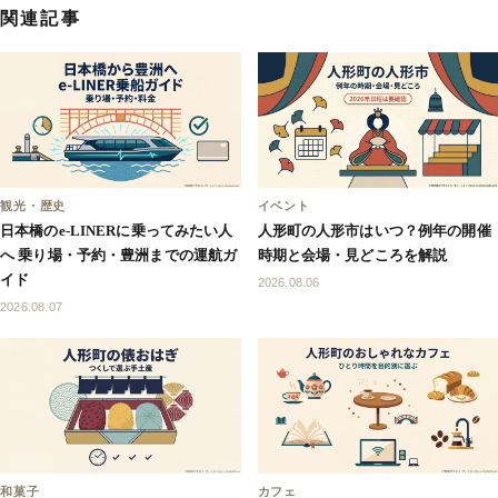
関連記事
観光・歴史
イベント
日本橋のe-LINERに乗ってみたい人
人形町の人形市はいつ？例年の開催
へ 乗り場・予約・豊洲までの運航ガ
時期と会場・見どころを解説
イド
2026.08.06
2026.08.07
和菓子
カフェ