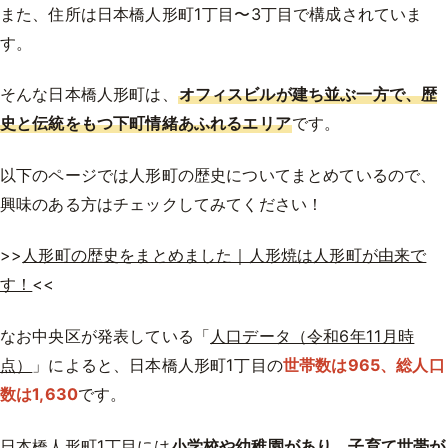
また、住所は日本橋人形町1丁目〜3丁目で構成されていま
す。
そんな日本橋人形町は、
オフィスビルが建ち並ぶ一方で、歴
史と伝統をもつ下町情緒あふれるエリア
です。
以下のページでは人形町の歴史についてまとめているので、
興味のある方はチェックしてみてください！
>>
人形町の歴史をまとめました｜人形焼は人形町が由来で
す！
<<
なお中央区が発表している「
人口データ（令和6年11月時
点）
」によると、日本橋人形町1丁目の
世帯数は965、総人口
数は1,630
です。
日本橋人形町1丁目には
小学校や幼稚園があり、子育て世帯が