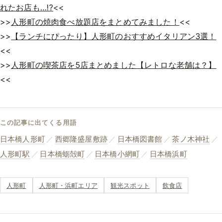
れたお店も…!?
<<
>>
人形町の焼肉食べ放題店をまとめてみました！
<<
>>
【ランチにぴったり】人形町のおすすめイタリアン3選！
<<
>>
人形町の喫茶店を5店まとめました【レトロな老舗は？】
<<
この記事に出てくる用語
日本橋人形町
／
西郷隆盛屋敷跡
／
日本橋図書館
／
茶ノ木神社
／
人形町駅
／
日本橋蛎殻町
／
日本橋小網町
／
日本橋浜町
人形町
人形町・浜町エリア
観光スポット
飲食店