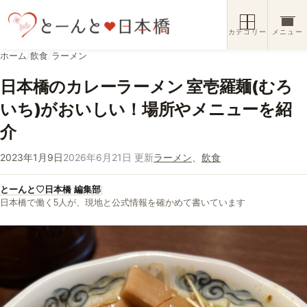
コンテンツへスキップ
カテゴリー
メニュー
ホーム
/
飲食
/
ラーメン
日本橋のカレーラーメン 室壱羅麺(むろ
いち)がおいしい！場所やメニューを紹
介
2023年1月9日
2026年6月21日 更新
ラーメン
、
飲食
とーんと♡日本橋 編集部
|
日本橋で働く5人が、現地と公式情報を確かめて書いています