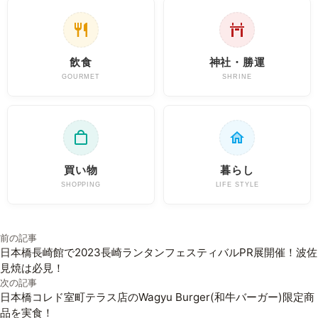
飲食
神社・勝運
GOURMET
SHRINE
買い物
暮らし
SHOPPING
LIFE STYLE
投稿ナビゲーション
前の記事
日本橋長崎館で2023長崎ランタンフェスティバルPR展開催！波佐
見焼は必見！
次の記事
日本橋コレド室町テラス店のWagyu Burger(和牛バーガー)限定商
品を実食！