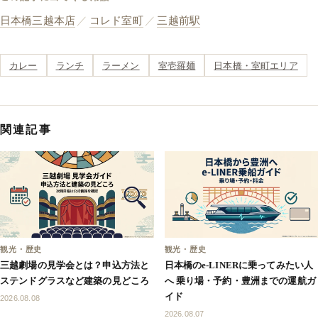
日本橋三越本店
／
コレド室町
／
三越前駅
カレー
ランチ
ラーメン
室壱羅麺
日本橋・室町エリア
関連記事
観光・歴史
観光・歴史
三越劇場の見学会とは？申込方法と
日本橋のe-LINERに乗ってみたい人
ステンドグラスなど建築の見どころ
へ 乗り場・予約・豊洲までの運航ガ
イド
2026.08.08
2026.08.07