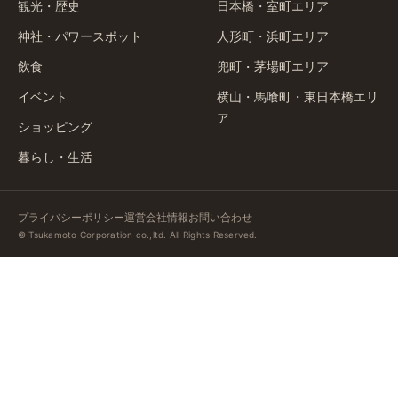
観光・歴史
日本橋・室町エリア
神社・パワースポット
人形町・浜町エリア
飲食
兜町・茅場町エリア
イベント
横山・馬喰町・東日本橋エリ
ア
ショッピング
暮らし・生活
プライバシーポリシー
運営会社情報
お問い合わせ
© Tsukamoto Corporation co.,ltd. All Rights Reserved.