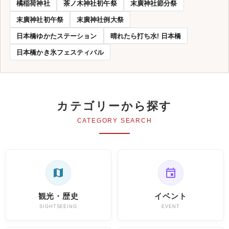
橘稲荷神社
茶ノ木神社初午祭
末廣神社節分祭
末廣神社初午祭
末廣神社例大祭
日本橋ゆかたステーション
晴れたら打ち水! 日本橋
日本橋かき氷フェスティバル
カテゴリーから探す
CATEGORY SEARCH
観光・歴史
イベント
SIGHTSEEING
EVENT