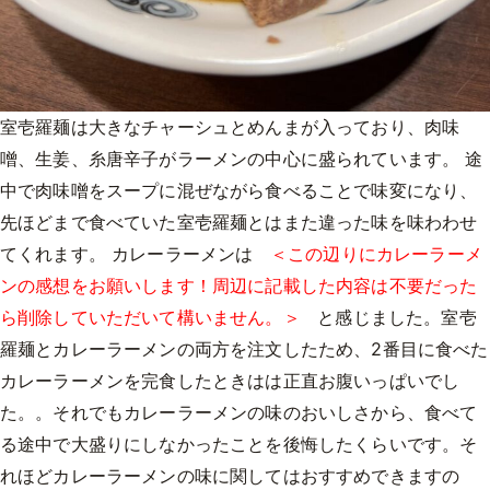
室壱羅麺は大きなチャーシュとめんまが入っており、肉味
噌、生姜、糸唐辛子がラーメンの中心に盛られています。 途
中で肉味噌をスープに混ぜながら食べることで味変になり、
先ほどまで食べていた室壱羅麺とはまた違った味を味わわせ
てくれます。 カレーラーメンは
＜この辺りにカレーラーメ
ンの感想をお願いします！周辺に記載した内容は不要だった
ら削除していただいて構いません。＞
と感じました。室壱
羅麺とカレーラーメンの両方を注文したため、2番目に食べた
カレーラーメンを完食したときはは正直お腹いっぱいでし
た。。それでもカレーラーメンの味のおいしさから、食べて
る途中で大盛りにしなかったことを後悔したくらいです。そ
れほどカレーラーメンの味に関してはおすすめできますの