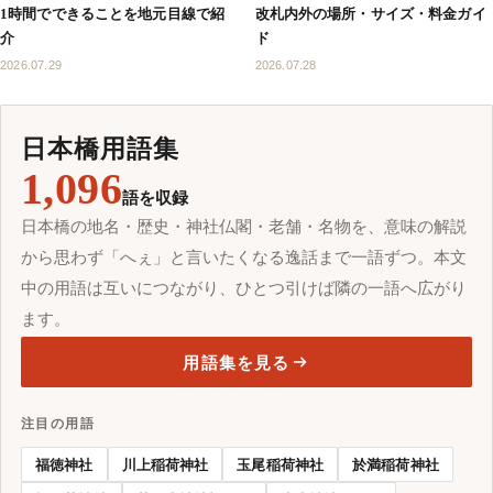
1時間でできることを地元目線で紹
改札内外の場所・サイズ・料金ガイ
介
ド
2026.07.29
2026.07.28
日本橋用語集
1,096
語を収録
日本橋の地名・歴史・神社仏閣・老舗・名物を、意味の解説
から思わず「へぇ」と言いたくなる逸話まで一語ずつ。本文
中の用語は互いにつながり、ひとつ引けば隣の一語へ広がり
ます。
用語集を見る
注目の用語
福徳神社
川上稲荷神社
玉尾稲荷神社
於満稲荷神社