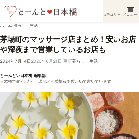
コンテンツへスキップ
カテゴリー
メニュー
ホーム
/
暮らし・生活
茅場町のマッサージ店まとめ！安いお店
や深夜まで営業しているお店も
2024年7月14日
2026年6月21日 更新
暮らし・生活
とーんと♡日本橋 編集部
|
日本橋で働く5人が、現地と公式情報を確かめて書いています