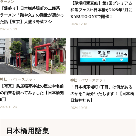
ラーメン
【茅場町駅直結】第1回プレミアム
【爆盛り】日本橋茅場町の二郎系
和酒フェスin日本橋が2025年2月に
ラーメン「麺や久」の麺量が凄かっ
KABUTO ONEで開催！
た話【東京】大盛り野菜マシ
2024.12.18
2025.05.29
神社・パワースポット
神社・パワースポット
【写真】鳥居稲荷神社の歴史や名前
「日本橋茅場町1丁目」は何がある
の由来を調べてみました【日本橋兜
のかをご紹介いたします！【日本橋
町】
日枝神社も】
2024.11.23
2024.10.05
日本橋用語集