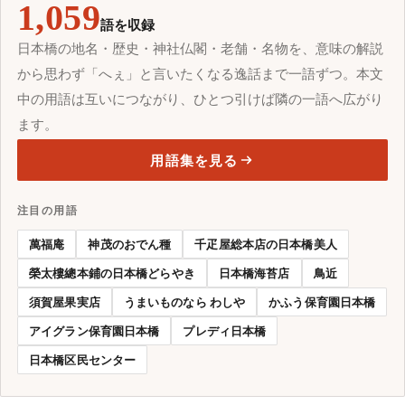
1,059
語を収録
日本橋の地名・歴史・神社仏閣・老舗・名物を、意味の解説
から思わず「へぇ」と言いたくなる逸話まで一語ずつ。本文
中の用語は互いにつながり、ひとつ引けば隣の一語へ広がり
ます。
用語集を見る
注目の用語
萬福庵
神茂のおでん種
千疋屋総本店の日本橋美人
榮太樓總本鋪の日本橋どらやき
日本橋海苔店
鳥近
須賀屋果実店
うまいものなら わしや
かふう保育園日本橋
アイグラン保育園日本橋
プレディ日本橋
日本橋区民センター