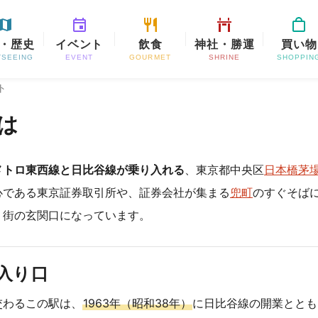
・歴史
イベント
飲食
神社・勝運
買い物
TSEEING
EVENT
GOURMET
SHRINE
SHOPPIN
ト
は
メトロ東西線と日比谷線が乗り入れる
、東京都中央区
日本橋茅
心である東京証券取引所や、証券会社が集まる
兜町
のすぐそば
う街の玄関口になっています。
入り口
交わるこの駅は、
1963年（昭和38年）
に日比谷線の開業ととも