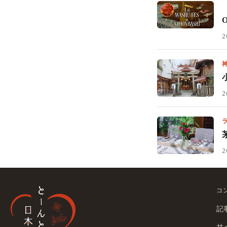
2
2
2
コ
記
サ