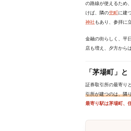
の路線が使えるため
けば、隣の
兜町
に建
神社
もあり、参拝に
金融の街らしく、平
店も増え、夕方から
「茅場町」と
証券取引所の最寄り
引所が建つのは、隣
最寄り駅は茅場町、