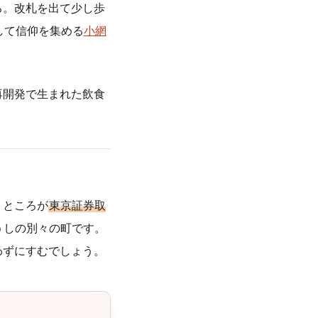
ろ。改札を出て少し歩
して信仰を集める
小網
再開発で生まれた飲食
。ところが
東京証券取
うしの別々の町です。
わずにすむでしょう。