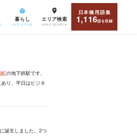
日本橋用語集
1,116
暮らし
エリア検索
語
を収録
G
LIFE STYLE
AREA SEARCH
場町
の地下鉄駅です。
にあり、平日はビジネ
に誕生しました。2つ