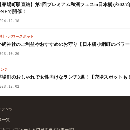
【茅場町駅直結】第1回プレミアム和酒フェスin日本橋が2025年
ONEで開催！
024.12.18
神社・パワースポット
小網神社のご利益やおすすめのお守り【日本橋小網町のパワー
023.10.26
ランチ
茅場町のおしゃれで女性向けなランチ3選！【穴場スポットも
023.12.02
ンテンツ
事一覧
イトマップ(とーんと♡日本橋の記事一覧)