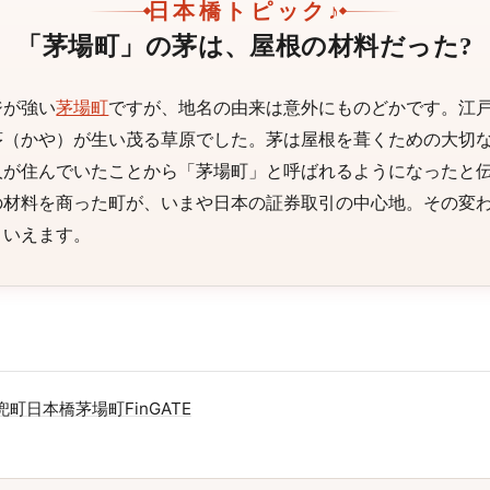
日本橋トピック♪
「茅場町」の茅は、屋根の材料だった?
ジが強い
茅場町
ですが、地名の由来は意外にものどかです。江
茅（かや）が生い茂る草原でした。茅は屋根を葺くための大切
人が住んでいたことから「茅場町」と呼ばれるようになったと
の材料を商った町が、いまや日本の証券取引の中心地。その変
といえます。
兜町
日本橋茅場町
FinGATE