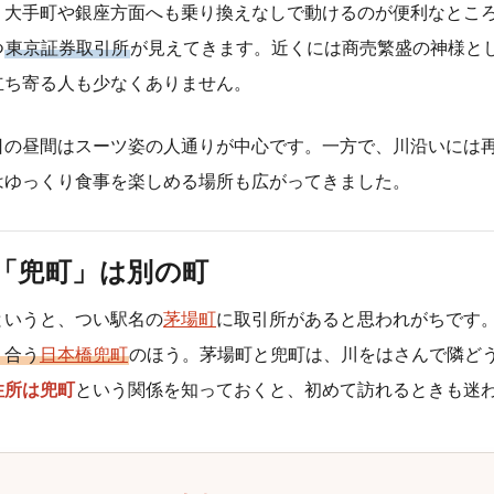
、大手町や銀座方面へも乗り換えなしで動けるのが便利なとこ
つ
東京証券取引所
が見えてきます。近くには商売繁盛の神様と
立ち寄る人も少なくありません。
日の昼間はスーツ姿の人通りが中心です。一方で、川沿いには
はゆっくり食事を楽しめる場所も広がってきました。
「兜町」は別の町
というと、つい駅名の
茅場町
に取引所があると思われがちです
り合う
日本橋
兜町
のほう。茅場町と兜町は、川をはさんで隣ど
住所は兜町
という関係を知っておくと、初めて訪れるときも迷