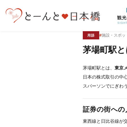
コンテンツへスキップ
観光
SIGH
#
施設・スポッ
用語
茅場町駅と
茅場町駅とは、
東京
日本の株式取引の中
スパーソンでにぎわ
証券の街への
東西線と日比谷線が