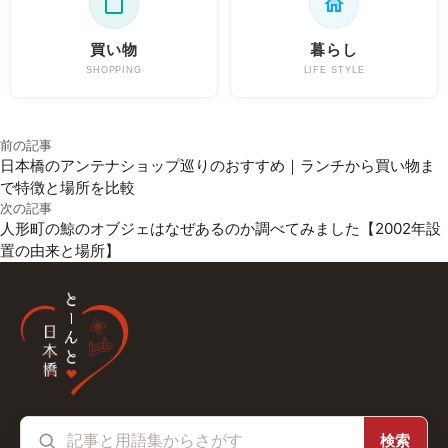
買い物
暮らし
SHOPPING
LIFE STYLE
投稿ナビゲーション
前の記事
日本橋のアンテナショップ巡りのおすすめ｜ランチから買い物ま
で特徴と場所を比較
次の記事
人形町の鯨のオブジェはなぜあるのか調べてみました【2002年設
置の由来と場所】
検索