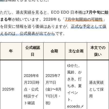
ただし、過去実績を見ると、ECO EDO 日本橋は
7月中旬に始
まる年
が続いています。2026年も「
7月中旬開始の可能性
」
を目安に情報を追う価値はありますが、
正式な予定として扱
えるのは、公式発表が出てから
です。
公式確認
本文での
年
会期
主な企画
日
扱い
ゆかた、
風鈴、か
2026年6
2025年7
き氷、打
月23日時
月11日
過去実績
ち水、夏
2025年
点・公式
(金)〜8月
として採
イベン
特設サイ
11日(月・
用
ト、
ト確認
祝)
ecoedoメ