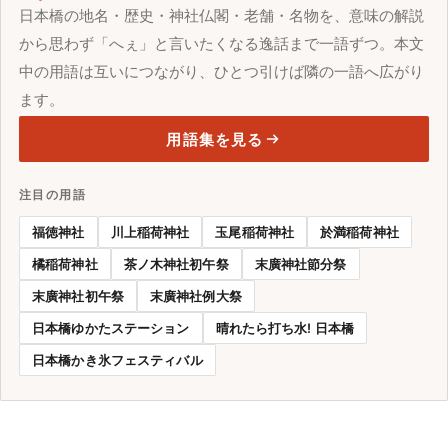
日本橋の地名・歴史・神社仏閣・老舗・名物を、意味の解説
から思わず「へぇ」と言いたくなる逸話まで一語ずつ。本文
中の用語は互いにつながり、ひとつ引けば隣の一語へ広がり
ます。
用語集を見る
注目の用語
福徳神社
川上稲荷神社
玉尾稲荷神社
於満稲荷神社
橘稲荷神社
茶ノ木神社初午祭
末廣神社節分祭
末廣神社初午祭
末廣神社例大祭
日本橋ゆかたステーション
晴れたら打ち水! 日本橋
日本橋かき氷フェスティバル