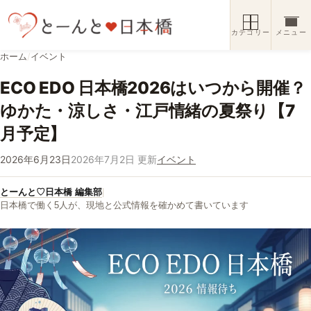
コンテンツへスキップ
カテゴリー
メニュー
ホーム
/
イベント
ECO EDO 日本橋2026はいつから開催？
ゆかた・涼しさ・江戸情緒の夏祭り【7
月予定】
2026年6月23日
2026年7月2日 更新
イベント
とーんと♡日本橋 編集部
|
日本橋で働く5人が、現地と公式情報を確かめて書いています