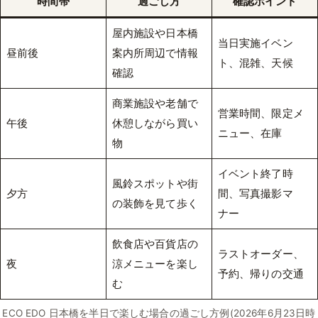
時間帯
過ごし方
確認ポイント
屋内施設や日本橋
当日実施イベン
昼前後
案内所周辺で情報
ト、混雑、天候
確認
商業施設や老舗で
営業時間、限定メ
午後
休憩しながら買い
ニュー、在庫
物
イベント終了時
風鈴スポットや街
夕方
間、写真撮影マ
の装飾を見て歩く
ナー
飲食店や百貨店の
ラストオーダー、
夜
涼メニューを楽し
予約、帰りの交通
む
ECO EDO 日本橋を半日で楽しむ場合の過ごし方例(2026年6月23日時