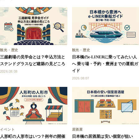
観光・歴史
観光・歴史
三越劇場の見学会とは？申込方法と
日本橋のe-LINERに乗ってみたい人
ステンドグラスなど建築の見どころ
へ 乗り場・予約・豊洲までの運航ガ
イド
2026.08.08
2026.08.07
イベント
居酒屋
人形町の人形市はいつ？例年の開催
日本橋の居酒屋は安い個室が狙い