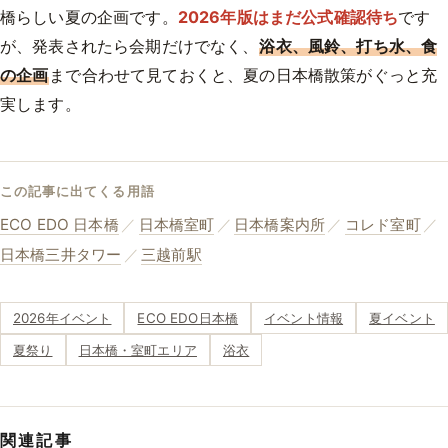
橋らしい夏の企画です。
2026年版はまだ公式確認待ち
です
が、発表されたら会期だけでなく、
浴衣、風鈴、打ち水、食
の企画
まで合わせて見ておくと、夏の日本橋散策がぐっと充
実します。
この記事に出てくる用語
ECO EDO 日本橋
／
日本橋室町
／
日本橋案内所
／
コレド室町
／
日本橋三井タワー
／
三越前駅
2026年イベント
ECO EDO日本橋
イベント情報
夏イベント
夏祭り
日本橋・室町エリア
浴衣
関連記事