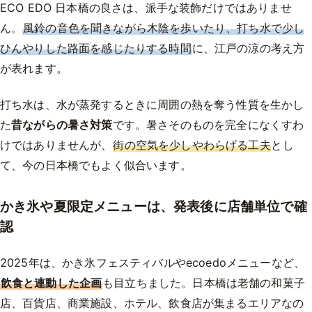
ECO EDO 日本橋の良さは、派手な装飾だけではありませ
ん。
風鈴の音色を聞きながら木陰を歩いたり、打ち水で少し
ひんやりした路面を感じたりする時間
に、江戸の涼の考え方
が表れます。
打ち水は、水が蒸発するときに周囲の熱を奪う性質を生かし
た
昔ながらの暑さ対策
です。暑さそのものを完全になくすわ
けではありませんが、
街の空気を少しやわらげる工夫
とし
て、今の日本橋でもよく似合います。
かき氷や夏限定メニューは、発表後に店舗単位で確
認
2025年は、かき氷フェスティバルやecoedoメニューなど、
飲食と連動した企画
も目立ちました。日本橋は老舗の和菓子
店、百貨店、商業施設、ホテル、飲食店が集まるエリアなの