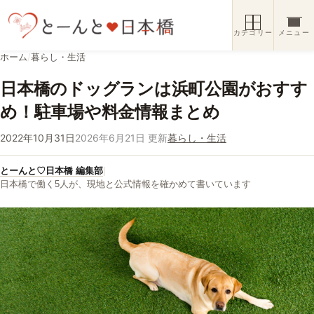
コンテンツへスキップ
カテゴリー
メニュー
ホーム
/
暮らし・生活
日本橋のドッグランは浜町公園がおすす
め！駐車場や料金情報まとめ
2022年10月31日
2026年6月21日 更新
暮らし・生活
とーんと♡日本橋 編集部
|
日本橋で働く5人が、現地と公式情報を確かめて書いています