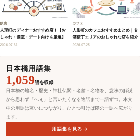
飲食
カフェ
人形町のディナーおすすめ店！【お
人形町のカフェおすすめまとめ｜甘
しゃれ・個室・デート向けを厳選】
酒横丁エリアのおしゃれな店を紹介
2026.07.31
2026.07.25
日本橋用語集
1,059
語を収録
日本橋の地名・歴史・神社仏閣・老舗・名物を、意味の解説
から思わず「へぇ」と言いたくなる逸話まで一語ずつ。本文
中の用語は互いにつながり、ひとつ引けば隣の一語へ広がり
ます。
用語集を見る