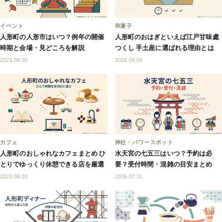
イベント
和菓子
人形町の人形市はいつ？例年の開催
人形町のおはぎといえば江戸甘味處
時期と会場・見どころを解説
つくし 手土産に選ばれる理由とは
2026.08.06
2026.08.04
カフェ
神社・パワースポット
人形町のおしゃれなカフェまとめ ひ
水天宮の七五三はいつ？予約は必
とりでゆっくり休憩できる店を厳選
要？受付時間・混雑の目安まとめ
2026.08.02
2026.07.31