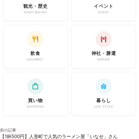
観光・歴史
イベント
SIGHTSEEING
EVENT
飲食
神社・勝運
GOURMET
SHRINE
買い物
暮らし
SHOPPING
LIFE STYLE
投稿ナビゲーション
前の記事
【1杯500円】人形町で人気のラーメン屋「いなせ」さん