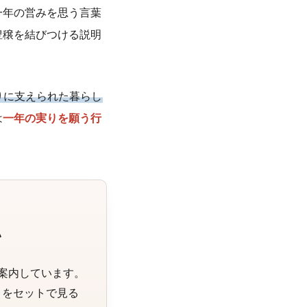
一年の営みを思う言葉
豊穣を結びつける説明
りに支えられた暮らし
は
一年の実りを願う行
い
と案内しています。
り
をセットで見る