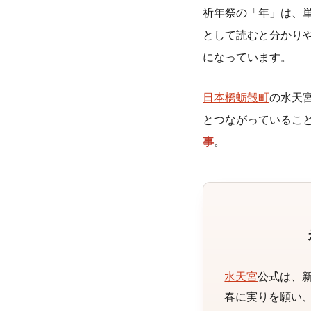
祈年祭の「年」は、
として読むと分かり
になっています。
日本橋蛎殻町
の水天
とつながっているこ
事
。
水天宮
公式は、
春に実りを願い