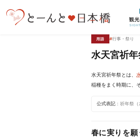
コンテンツへスキップ
観光
SIGH
#
行事・祭り
用語
水天宮祈年
水天宮祈年祭とは、
稲種をまく時期に、
公式表記
：祈年祭（
春に実りを願