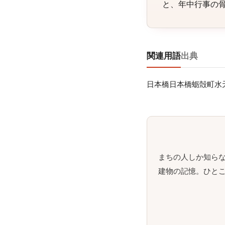
と、年中行事の
関連用語
出典
日本橋
日本橋蛎殻町
水
まちの人しか知ら
建物の記憶。ひとこ