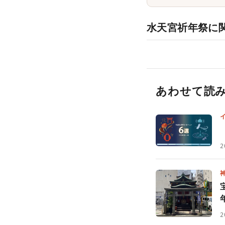
水天宮祈年祭に
あわせて読
2
2