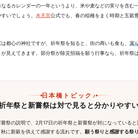
単なるカレンダーの一年というより、米や麦などの実りを含む
やすいでしょう。
水天宮
公式でも、春の稲種をまく時期と五穀
宮は都心の神社ですが、祈年祭を知ると、街の商いも食も、
実
とが見えてきます。節分祭が除災招福を願う行事なら、祈年祭
日本橋トピック♪
祈年祭と新嘗祭は対で見ると分かりやす
新嘗祭の説明で、2月17日の祈年祭と新嘗祭が対になっている
、秋に新穀を供えて感謝する流れです。
願う祭りと感謝する祭