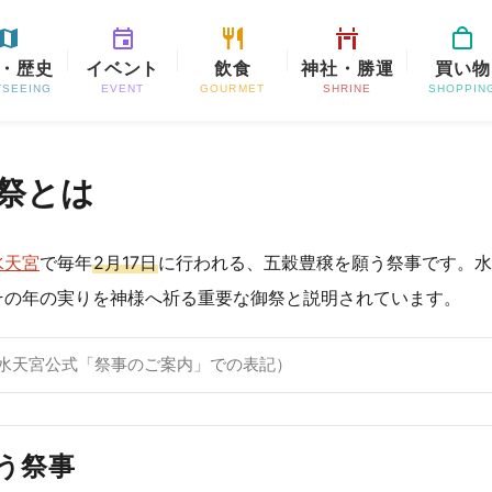
・歴史
イベント
飲食
神社・勝運
買い物
TSEEING
EVENT
GOURMET
SHRINE
SHOPPIN
祭とは
水天宮
で毎年
2月17日
に行われる、五穀豊穣を願う祭事です。水
その年の実りを神様へ祈る重要な御祭と説明されています。
水天宮公式「祭事のご案内」での表記）
う祭事