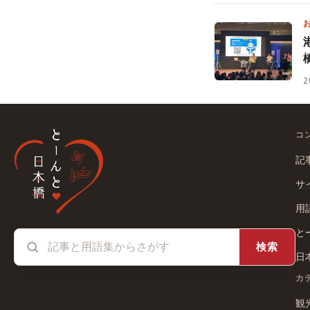
2
コ
記
サ
用
と
検索
日
カ
観