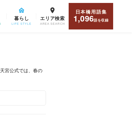
日本橋用語集
1,096
暮らし
エリア検索
語
を収録
G
LIFE STYLE
AREA SEARCH
天宮公式では、春の