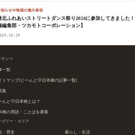
お知らせや地域の魅力発信
港北ふれあいストリートダンス祭り2024に参加してきました
橋編集部・ツカモトコーポレーション】
024.10.19
ンテンツ
事一覧
イトマップ(とーんと♡日本橋の記事一覧)
語集
ーんと♡日本橋とは？
本橋の用語・ことばを募集
テゴリー・エリア
光・歴史
暮らし・生活