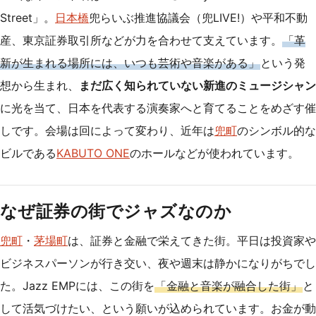
Street」。
日本橋
兜らいぶ推進協議会（兜LIVE!）や平和不動
産、東京証券取引所などが力を合わせて支えています。
「革
新が生まれる場所には、いつも芸術や音楽がある」
という発
想から生まれ、
まだ広く知られていない新進のミュージシャン
に光を当て、日本を代表する演奏家へと育てることをめざす催
しです。会場は回によって変わり、近年は
兜町
のシンボル的な
ビルである
KABUTO ONE
のホールなどが使われています。
なぜ証券の街でジャズなのか
兜町
・
茅場町
は、証券と金融で栄えてきた街。平日は投資家や
ビジネスパーソンが行き交い、夜や週末は静かになりがちでし
た。Jazz EMPには、この街を
「金融と音楽が融合した街」
と
して活気づけたい、という願いが込められています。お金が動