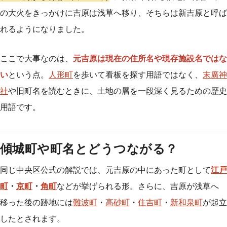
の大火をきっかけに吉原は浅草へ移り、そちらは新吉原と呼ば
れるようになりました。
ここで大事なのは、
元吉原は現在の住所名や現存施設名ではな
い
という点。
人形町
を歩いて看板を探す用語ではなく、
末廣神
社
や旧町名を読むときに、土地の層を一段深く見るための歴史
用語です。
傾城町や町名とどうつながる？
同じ中央区公式の解説では、元吉原の中にあった町として
江戸
町
・
京町
・
角町
などが挙げられる形。さらに、吉原が浅草へ
移った後の跡地には
難波町
・
高砂町
・
住吉町
・
新和泉町
が起立
したとされます。