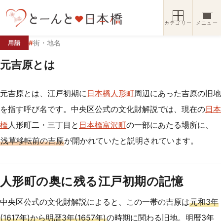
コンテンツへスキップ
カテゴリー
メニュー
#
街・地名
用語
元吉原とは
元吉原とは、江戸初期に
日本橋人形町
周辺にあった吉原の旧地
を指す呼び名です。中央区公式の文化財解説では、現在の
日本
橋
人形町二・三丁目と
日本橋富沢町
の一部にあたる場所に、
浅草移転前の吉原
が開かれていたと説明されています。
人形町の奥に残る江戸初期の記憶
中央区公式の文化財解説によると、この一帯の吉原は
元和3年
(1617年)から明暦3年(1657年)
の時期に関わる旧地。明暦3年