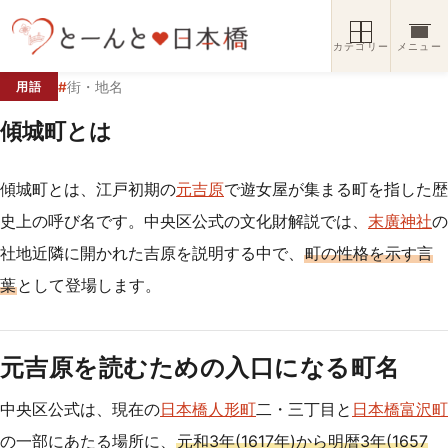
コンテンツへスキップ
カテゴリー
メニュー
#
街・地名
用語
傾城町とは
傾城町とは、江戸初期の
元吉原
で遊女屋が集まる町を指した歴
史上の呼び名です。中央区公式の文化財解説では、
末廣神社
の
社地近隣に開かれた吉原を説明する中で、
町の性格を示す言
葉
として登場します。
元吉原を読むための入口になる町名
中央区公式は、現在の
日本橋人形町
二・三丁目と
日本橋富沢町
の一部にあたる場所に、
元和3年(1617年)から明暦3年(1657