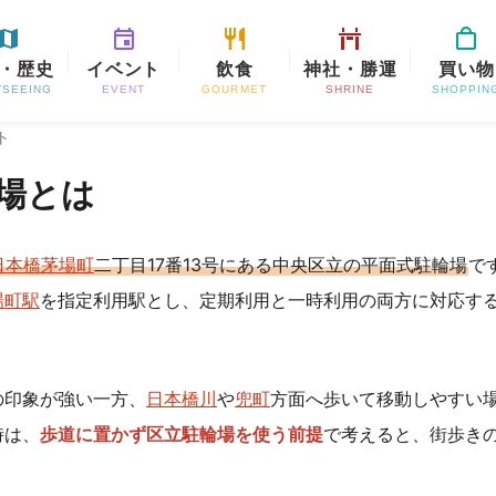
・歴史
イベント
飲食
神社・勝運
買い物
TSEEING
EVENT
GOURMET
SHRINE
SHOPPIN
ト
場とは
日本橋茅場町
二丁目17番13号にある中央区立の平面式駐輪場
で
場町駅
を指定利用駅とし、定期利用と一時利用の両方に対応す
の印象が強い一方、
日本橋川
や
兜町
方面へ歩いて移動しやすい
時は、
歩道に置かず区立駐輪場を使う前提
で考えると、街歩き