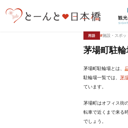
コンテンツへスキップ
観光
SIGH
#
施設・スポッ
用語
茅場町駐輪
茅場町駐輪場とは、
駐輪場一覧では、
茅
ています。
茅場町はオフィス街
転車で近くまで来る
でしょう。