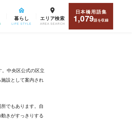
日本橋用語集
1,079
暮らし
エリア検索
語
を収録
G
LIFE STYLE
AREA SEARCH
す。中央区公式の区立
る施設として案内され
場所でもあります。自
の動きがすっきりする