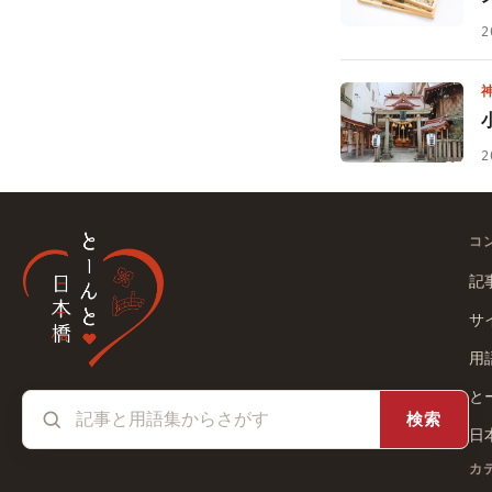
2
2
コ
記
サ
用
と
検索
日
カ