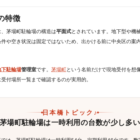
の特徴
は、茅場町駐輪場の構造は
平面式
とされています。地下型や機
条件や空き状況は固定ではないため、出かける前に中央区の案
地下駐輪場
管理室
です。
茅場町
という名前だけで現地受付を想
は受付場所一覧まで確認するのが実用的。
日本橋トピック♪
茅場町駐輪場は一時利用の台数が少し多