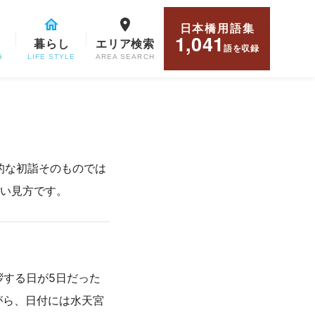
日本橋用語集
1,041
暮らし
エリア検索
語
を収録
G
LIFE STYLE
AREA SEARCH
的な初詣そのものでは
い見方です。
拶する日が5日だった
がら、日付には水天宮