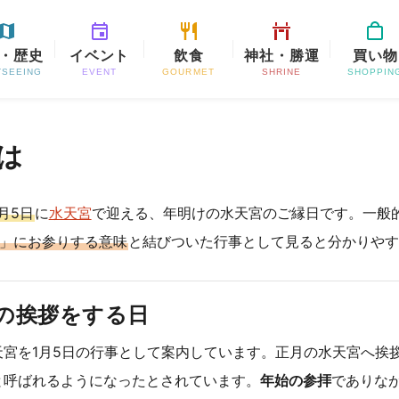
・歴史
イベント
飲食
神社・勝運
買い物
TSEEING
EVENT
GOURMET
SHRINE
SHOPPIN
は
1月5日
に
水天宮
で迎える、年明けの水天宮のご縁日です。一般
日」にお参りする意味
と結びついた行事として見ると分かりやす
年の挨拶をする日
天宮を1月5日の行事として案内しています。正月の水天宮へ挨
と呼ばれるようになったとされています。
年始の参拝
でありな