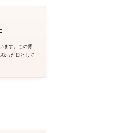
た
います。この背
に残った日として