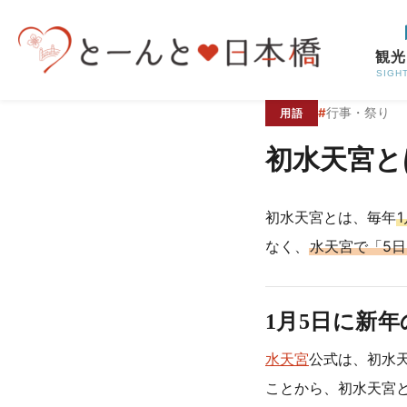
コンテンツへスキップ
観光
SIGH
#
行事・祭り
用語
初水天宮と
初水天宮とは、毎年
なく、
水天宮で「5
1月5日に新
水天宮
公式は、初水
ことから、初水天宮