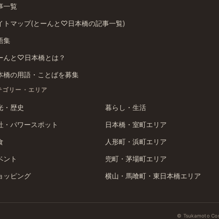
事一覧
イトマップ(とーんと♡日本橋の記事一覧)
語集
ーんと♡日本橋とは？
本橋の用語・ことばを募集
テゴリー・エリア
光・歴史
暮らし・生活
社・パワースポット
日本橋・室町エリア
食
人形町・浜町エリア
ベント
兜町・茅場町エリア
ョッピング
横山・馬喰町・東日本橋エリア
© Tsukamoto Corp