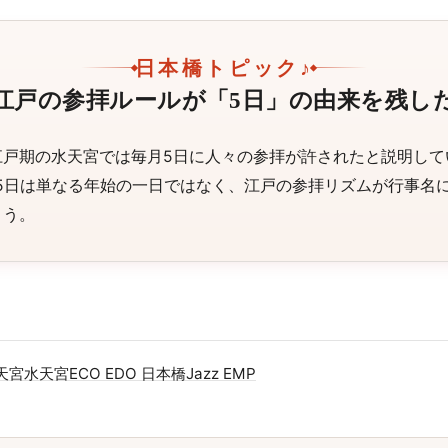
日本橋トピック♪
江戸の参拝ルールが「5日」の由来を残し
江戸期の水天宮では毎月5日に人々の参拝が許されたと説明して
月5日は単なる年始の一日ではなく、江戸の参拝リズムが行事名
ょう。
天宮
水天宮
ECO EDO 日本橋
Jazz EMP