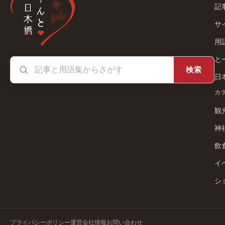
記
サ
用
と
検索
日
カ
観
神
飲
イ
シ
プライバシーポリシー
運営会社情報
お問い合わせ