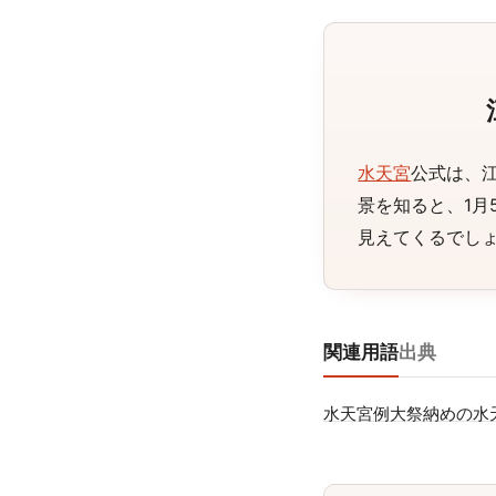
水天宮
公式は、
景を知ると、1
見えてくるでし
関連用語
出典
水天宮例大祭
納めの水