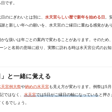
る日です。
元日のにぎわいとは別に、
水天宮らしい暦で新年を始める日
。
感謝と新しい年への願いを、水天宮のご縁日に重ねる感覚があ
細かな扱いは年ごとの案内で変わることがあります。そのため、
ターンと名前の意味に絞り、実際に訪れる時は水天宮公式のお知
日」と一緒に覚える
水天宮例大祭
や
納めの水天宮
も見え方が変わります。例祭は5月
暗記ではなく、
水天宮
では5日がご縁日の軸になっている
と押さ
てくるでしょう。