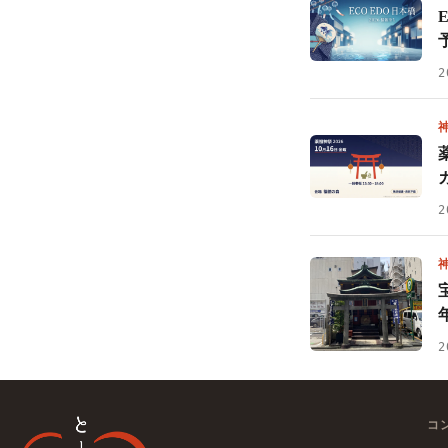
2
2
2
コ