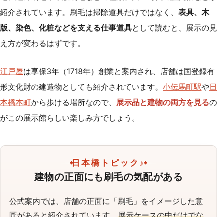
紹介されています。刷毛は掃除道具だけではなく、
表具、木
版、染色、化粧などを支える仕事道具
として読むと、展示の見
え方が変わるはずです。
江戸屋
は享保3年（1718年）創業と案内され、店舗は国登録有
形文化財の建造物としても紹介されています。
小伝馬町駅
や
日
本橋本町
から歩ける場所なので、
展示品と建物の両方を見る
の
がこの展示館らしい楽しみ方でしょう。
日本橋トピック♪
建物の正面にも刷毛の気配がある
公式案内では、店舗の正面に「刷毛」をイメージした意
匠があると紹介されています。
展示ケースの中だけでな