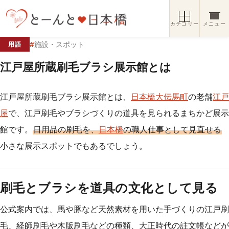
コンテンツへスキップ
カテゴリー
メニュー
#
施設・スポット
用語
江戸屋所蔵刷毛ブラシ展示館とは
江戸屋所蔵刷毛ブラシ展示館とは、
日本橋大伝馬町
の老舗
江戸
屋
で、江戸刷毛やブラシづくりの道具を見られるまちかど展示
館です。
日用品の刷毛を、
日本橋
の職人仕事として見直せる
小さな展示スポットでもあるでしょう。
刷毛とブラシを道具の文化として見る
公式案内では、馬や豚など天然素材を用いた手づくりの江戸刷
毛、経師刷毛や木版刷毛などの種類、大正時代の註文帳などが