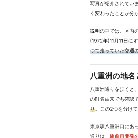
写真が紹介されてい
く変わったことが分
説明の中では、区内の
(1972年)11月
つて走っていた交通
八重洲の地名
八重洲通りを歩くと
の町名由来でも確認
り
。この2つを分け
東京駅八重洲口にあっ
通りは、
駅前再開発