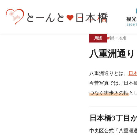
コンテンツへスキップ
観光
SIGH
#
街・地名
用語
八重洲通り
八重洲通りとは、
日
今昔写真では、日本
つなぐ街歩きの軸
と
日本橋3丁目
中央区公式「八重洲通り