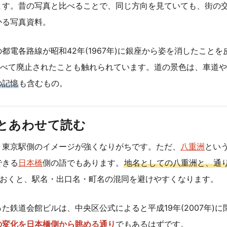
ます。昔の写真と比べることで、同じ方向を見ていても、街の
かる写真資料。
都電各路線が昭和42年(1967年)に銀座から姿を消したことを
11日にすべて廃止されたことも触れられています。道の景色は、車道
の記憶
も含むもの。
とあわせて読む
、東京駅側のイメージが強くなりがちです。ただ、
八重洲
とい
できる
日本橋
側の語でもあります。
地名としての八重洲と、通
ておくと、駅名・出口名・町名の混同を避けやすくなります。
た鉄道会館ビルは、中央区公式によると平成19年(2007年)
の変化を日本橋側から眺める通り
でもあるはずです。