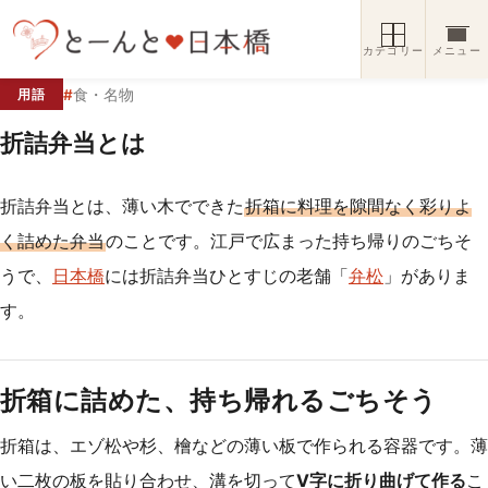
コンテンツへスキップ
カテゴリー
メニュー
#
食・名物
用語
折詰弁当とは
折詰弁当とは、薄い木でできた
折箱に料理を隙間なく彩りよ
く詰めた弁当
のことです。江戸で広まった持ち帰りのごちそ
うで、
日本橋
には折詰弁当ひとすじの老舗「
弁松
」がありま
す。
折箱に詰めた、持ち帰れるごちそう
折箱は、エゾ松や杉、檜などの薄い板で作られる容器です。薄
い二枚の板を貼り合わせ、溝を切って
V字に折り曲げて作る
こ