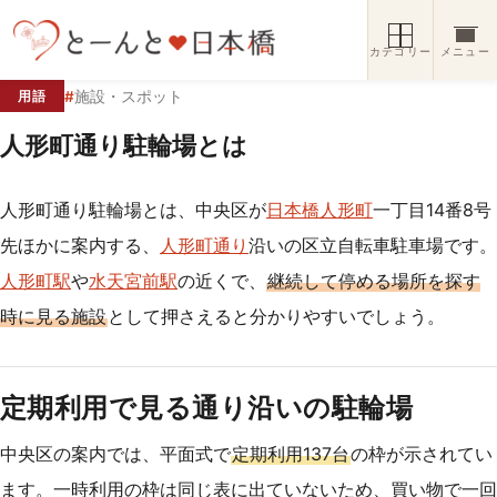
コンテンツへスキップ
カテゴリー
メニュー
#
施設・スポット
用語
人形町通り駐輪場とは
人形町通り駐輪場とは、中央区が
日本橋人形町
一丁目14番8号
先ほかに案内する、
人形町通り
沿いの区立自転車駐車場です。
人形町駅
や
水天宮前駅
の近くで、
継続して停める場所を探す
時に見る施設
として押さえると分かりやすいでしょう。
定期利用で見る通り沿いの駐輪場
中央区の案内では、平面式で
定期利用137台
の枠が示されてい
ます。一時利用の枠は同じ表に出ていないため、買い物で一回