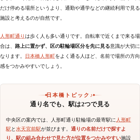
だけ停める場所というより、通勤や通学などの継続利用で見る
施設と考えるのが自然です。
人形町通り
は歩く人も多い通りです。自転車で近くまで来る場
合は、
路上に置かず、区の駐輪場区分を先に見る
意識が大切に
なります。
日本橋人形町
をよく通る人ほど、名前で場所の方向
感をつかみやすいでしょう。
日本橋トピック♪
通り名でも、駅は2つで見る
中央区の案内では、人形町通り駐輪場の最寄駅に
人形町
駅
と
水天宮前駅
が並びます。
通りの名前だけで探すよ
り、駅の組み合わせで見た方が位置をつかみやすい
施設