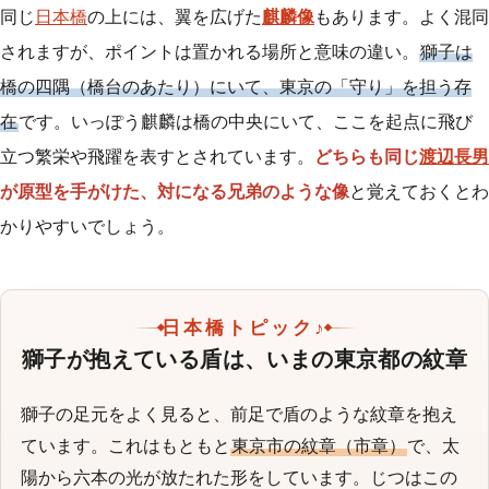
同じ
日本橋
の上には、翼を広げた
麒麟像
もあります。よく混同
されますが、ポイントは置かれる場所と意味の違い。
獅子は
橋の四隅（橋台のあたり）にいて、東京の「守り」を担う存
在
です。いっぽう麒麟は橋の中央にいて、ここを起点に飛び
立つ繁栄や飛躍を表すとされています。
どちらも同じ
渡辺長男
が原型を手がけた、対になる兄弟のような像
と覚えておくとわ
かりやすいでしょう。
日本橋トピック♪
獅子が抱えている盾は、いまの東京都の紋章
獅子の足元をよく見ると、前足で盾のような紋章を抱え
ています。これはもともと
東京市の紋章（市章）
で、太
陽から六本の光が放たれた形をしています。じつはこの