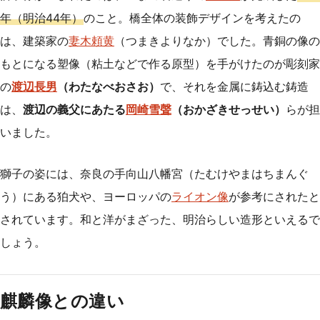
年（明治44年）
のこと。橋全体の装飾デザインを考えたの
は、建築家の
妻木頼黄
（つまきよりなか）でした。青銅の像の
もとになる塑像（粘土などで作る原型）を手がけたのが彫刻家
の
渡辺長男
（わたなべおさお）
で、それを金属に鋳込む鋳造
は、
渡辺の義父にあたる
岡崎雪聲
（おかざきせっせい）
らが担
いました。
獅子の姿には、奈良の手向山八幡宮（たむけやまはちまんぐ
う）にある狛犬や、ヨーロッパの
ライオン像
が参考にされたと
されています。和と洋がまざった、明治らしい造形といえるで
しょう。
麒麟像との違い