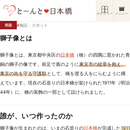
コンテンツへスキップ
カテゴリー
メニュー
#
施設・スポット
用語
獅子像とは
獅子像とは、東京都中央区の
日本橋
（橋）の四隅に置かれた青
銅の獅子の像です。前足で盾のように
東京市の紋章を抱え、
東京の街を守る守護獣
として、橋を渡る人をにらむように構
えています。現在の石造りの日本橋が架けられた1911年（明治
44年）に、橋の装飾の一部として設けられました。
誰が、いつ作ったのか
獅子像が生まれたのは、いまの石造りの
日本橋
が完成した
1911