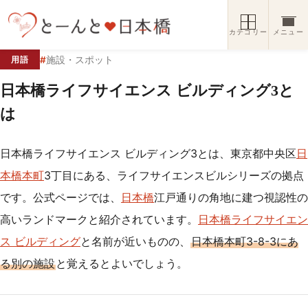
コンテンツへスキップ
カテゴリー
メニュー
#
施設・スポット
用語
日本橋ライフサイエンス ビルディング3と
は
日本橋ライフサイエンス ビルディング3とは、東京都中央区
日
本橋本町
3丁目にある、ライフサイエンスビルシリーズの拠点
です。公式ページでは、
日本橋
江戸通りの角地に建つ視認性の
高いランドマークと紹介されています。
日本橋ライフサイエン
ス ビルディング
と名前が近いものの、
日本橋本町3-8-3にあ
る別の施設
と覚えるとよいでしょう。