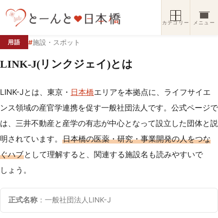
コンテンツへスキップ
カテゴリー
メニュー
#
施設・スポット
用語
LINK-J(リンクジェイ)とは
LINK-Jとは、東京・
日本橋
エリアを本拠点に、ライフサイエ
ンス領域の産官学連携を促す一般社団法人です。公式ページで
は、三井不動産と産学の有志が中心となって設立した団体と説
明されています。
日本橋の医薬・研究・事業開発の人をつな
ぐハブ
として理解すると、関連する施設名も読みやすいで
しょう。
正式名称
：一般社団法人LINK-J