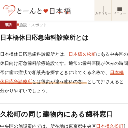
コンテンツへスキップ
カテゴリー
メニュー
#
施設・スポット
用語
日本橋休日応急歯科診療所とは
日本橋休日応急歯科診療所とは、
日本橋久松町
にある中央区の
休日向け応急歯科診療施設です。通常の歯科医院が休みの時間
帯に歯の症状で相談先を探すときに出てくる名称で、
日本橋
休日応急診療所
とは役割が違う歯科の窓口
として押さえると
分かりやすいでしょう。
久松町の同じ建物内にある歯科窓口
中央区の施設案内では、所在地は東京都中央区
日本橋久松町
1