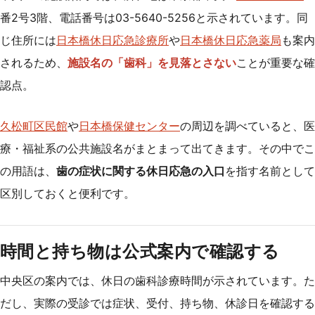
番2号3階、電話番号は03-5640-5256と示されています。同
じ住所には
日本橋休日応急診療所
や
日本橋休日応急薬局
も案内
されるため、
施設名の「歯科」を見落とさない
ことが重要な確
認点。
久松町区民館
や
日本橋保健センター
の周辺を調べていると、医
療・福祉系の公共施設名がまとまって出てきます。その中でこ
の用語は、
歯の症状に関する休日応急の入口
を指す名前として
区別しておくと便利です。
時間と持ち物は公式案内で確認する
中央区の案内では、休日の歯科診療時間が示されています。た
だし、実際の受診では症状、受付、持ち物、休診日を確認する