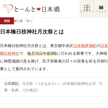
コンテンツへスキップ
カテゴリー
メニュー
#
行事・祭り
用語
日本橋日枝神社月次祭とは
日本橋日枝神社月次祭とは、東京都中央区
日本橋茅場町
の
日本
橋日枝神社
で、
毎月15日午前9時
に行われる祭事です。大神様
に神恩感謝の意を捧げ、氏子崇敬者の日々の安泰を祈る月例行
事として案内されています。
公式表記
：月次祭（つきなみさい）(日本橋日枝神社公式「行
事・祭典」での表記)