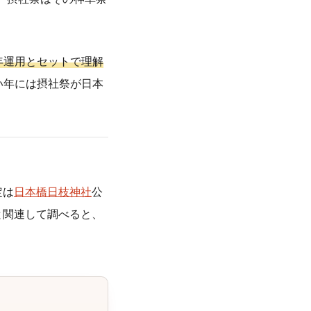
年運用とセットで理解
い年には摂社祭が日本
定は
日本橋日枝神社
公
と関連して調べると、