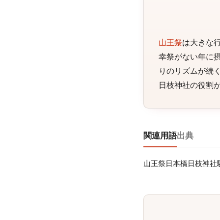
山王祭
は大きな
幸祭がない年に
りのリズムが続
日枝神社の役割
関連用語
出典
山王祭
日本橋日枝神社