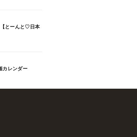
！【とーんと♡日本
開催カレンダー