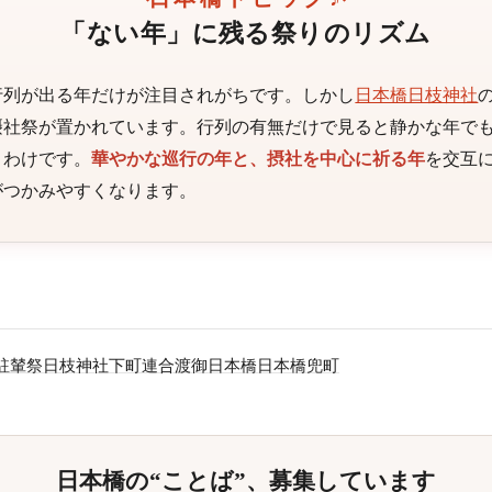
「ない年」に残る祭りのリズム
行列が出る年だけが注目されがちです。しかし
日本橋日枝神社
摂社祭が置かれています。行列の有無だけで見ると静かな年で
くわけです。
華やかな巡行の年と、摂社を中心に祈る年
を交互
がつかみやすくなります。
駐輦祭
日枝神社下町連合渡御
日本橋
日本橋兜町
日本橋の“ことば”、募集しています