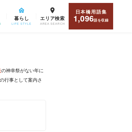
日本橋用語集
1,096
暮らし
エリア検索
語
を収録
G
LIFE STYLE
AREA SEARCH
祭
の神幸祭がない年に
の行事として案内さ