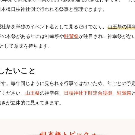
日本橋日枝神社側で行われる祭事と整理できます。
摂社祭を単独のイベント名として見るだけでなく、
山王祭の隔
祭の本祭がある年には神幸祭や
駐輦祭
が注目され、神幸祭がな
事として意味を持ちます。
したいこと
です。毎年同じように見られる行事ではないため、年ごとの予
てください。
山王祭
の神幸祭、
日枝神社下町連合渡御
、
駐輦祭
動きが立体的に見えてきます。
日本橋トピック♪