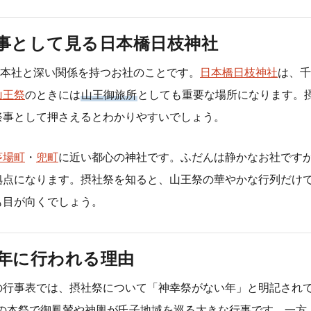
事として見る日本橋日枝神社
、本社と深い関係を持つお社のことです。
日本橋日枝神社
は、千
山王祭
のときには
山王御旅所
としても重要な場所になります。
祭事として押さえるとわかりやすいでしょう。
茅場町
・
兜町
に近い都心の神社です。ふだんは静かなお社です
拠点になります。摂社祭を知ると、山王祭の華やかな行列だけ
も目が向くでしょう。
年に行われる理由
の行事表では、摂社祭について「神幸祭がない年」と明記されて
の本祭で御鳳輦や神輿が氏子地域を巡る大きな行事です。一方