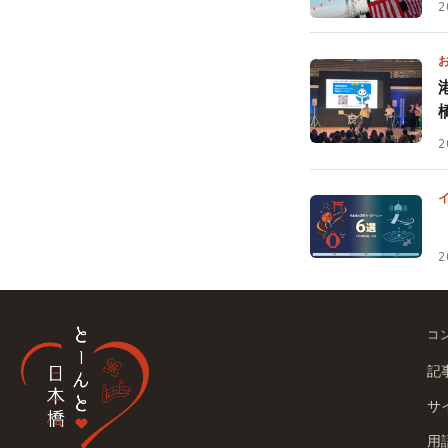
2
2
2
コ
記
サ
用