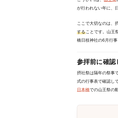
が行われない年に、
ここで大切なのは、
する
ことです。山王
橋日枝神社の6月行
参拝前に確認
摂社祭は隔年の祭事
式の行事表で確認し
日本橋
での山王祭の