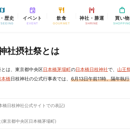
・歴史
イベント
飲食
神社・勝運
買い物
TSEEING
EVENT
GOURMET
SHRINE
SHOPPIN
神社摂社祭とは
祭とは、東京都中央区
日本橋茅場町
の
日本橋日枝神社
で、
山王
日本橋
日枝神社の公式行事表では、
6月13日午前11時、隔年執行
(日本橋日枝神社公式サイトでの表記)
社(東京都中央区日本橋茅場町)