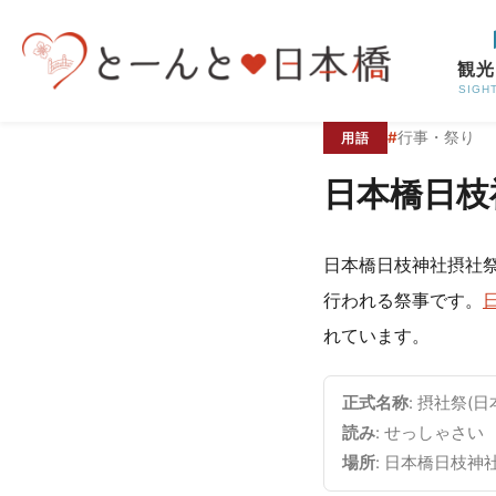
コンテンツへスキップ
観光
SIGH
#
行事・祭り
用語
日本橋日枝
日本橋日枝神社摂社
行われる祭事です。
れています。
正式名称
: 摂社祭
読み
: せっしゃさい
場所
: 日本橋日枝神