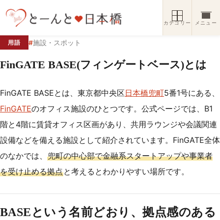
コンテンツへスキップ
カテゴリー
メニュー
#
施設・スポット
用語
FinGATE BASE(フィンゲートベース)とは
FinGATE BASEとは、東京都中央区
日本橋兜町
5番1号にある、
FinGATE
のオフィス施設のひとつです。公式ページでは、B1
階と4階に賃貸オフィス区画があり、共用ラウンジや会議関連
設備などを備える施設として紹介されています。FinGATE全体
のなかでは、
兜町の中心部で金融系スタートアップや事業者
を受け止める拠点
と考えるとわかりやすい場所です。
BASEという名前どおり、拠点感のある