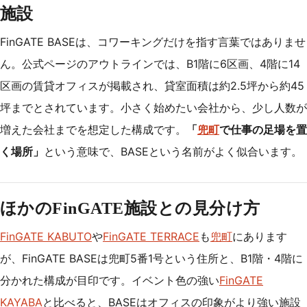
施設
FinGATE BASEは、コワーキングだけを指す言葉ではありませ
ん。公式ページのアウトラインでは、B1階に6区画、4階に14
区画の賃貸オフィスが掲載され、貸室面積は約2.5坪から約45
坪までとされています。小さく始めたい会社から、少し人数が
増えた会社までを想定した構成です。
「
兜町
で仕事の足場を置
く場所」
という意味で、BASEという名前がよく似合います。
ほかのFinGATE施設との見分け方
FinGATE KABUTO
や
FinGATE TERRACE
も
兜町
にあります
が、FinGATE BASEは兜町5番1号という住所と、B1階・4階に
分かれた構成が目印です。イベント色の強い
FinGATE
KAYABA
と比べると、BASEはオフィスの印象がより強い施設