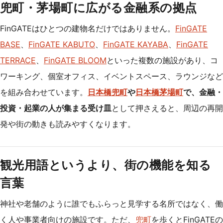
兜町・茅場町に広がる金融系の拠点
FinGATEはひとつの建物名だけではありません。
FinGATE
BASE
、
FinGATE KABUTO
、
FinGATE KAYABA
、
FinGATE
TERRACE
、
FinGATE BLOOM
といった複数の施設があり、コ
ワーキング、個室オフィス、イベントスペース、ラウンジなど
を組み合わせています。
日本橋
兜町
や
日本橋茅場町
で、金融・
投資・起業の人が集まる受け皿
として押さえると、周辺の再開
発や街の動きも読みやすくなります。
観光用語というより、街の機能を知る
言葉
神社や老舗のように誰でもふらっと見学する名所ではなく、働
く人や事業者向けの施設です。ただ、
兜町
を歩くとFinGATEの