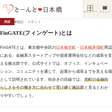
コンテンツへスキップ
カテゴリー
メニュー
#
施設・スポット
用語
FinGATE(フィンゲート)とは
FinGATEとは、東京都中央区の
日本橋兜町
・
日本橋茅場町
周辺
にある、金融系スタートアップや資産運用会社などの成長を支
える拠点群です。公式サイトでは、オフィス、インキュベー
ション、コミュニティを通じて、起業から成長までを支える場
として説明されています。街歩きの目線では、
兜町の金融街
らしさを今の働き方に合わせて受け継ぐ施設群
と見るとわか
りやすいでしょう。