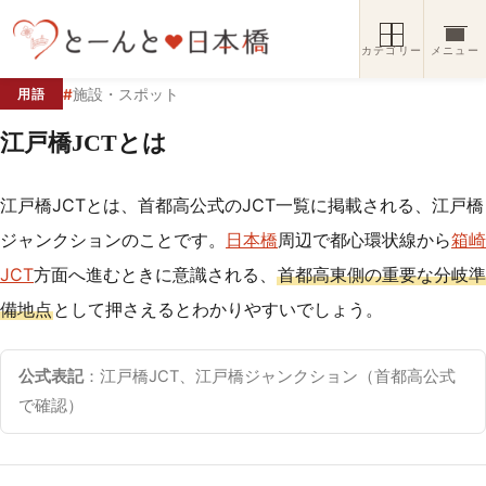
コンテンツへスキップ
カテゴリー
メニュー
#
施設・スポット
用語
江戸橋JCTとは
江戸橋JCTとは、首都高公式のJCT一覧に掲載される、江戸橋
ジャンクションのことです。
日本橋
周辺で都心環状線から
箱崎
JCT
方面へ進むときに意識される、
首都高東側の重要な分岐準
備地点
として押さえるとわかりやすいでしょう。
公式表記
：江戸橋JCT、江戸橋ジャンクション（首都高公式
で確認）