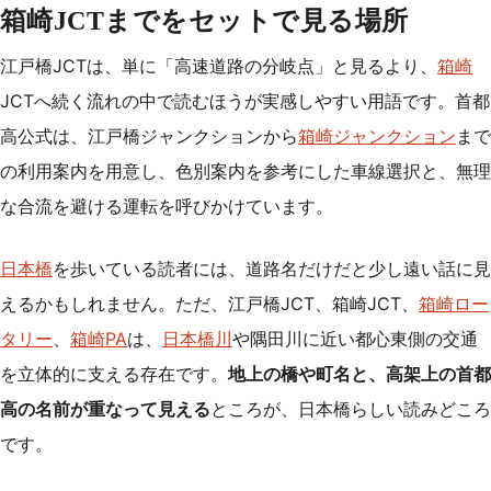
箱崎JCTまでをセットで見る場所
江戸橋JCTは、単に「高速道路の分岐点」と見るより、
箱崎
JCTへ続く流れの中で読むほうが実感しやすい用語です。首都
高公式は、江戸橋ジャンクションから
箱崎ジャンクション
まで
の利用案内を用意し、色別案内を参考にした車線選択と、無理
な合流を避ける運転を呼びかけています。
日本橋
を歩いている読者には、道路名だけだと少し遠い話に見
えるかもしれません。ただ、江戸橋JCT、箱崎JCT、
箱崎ロー
タリー
、
箱崎PA
は、
日本橋川
や隅田川に近い都心東側の交通
を立体的に支える存在です。
地上の橋や町名と、高架上の首都
高の名前が重なって見える
ところが、日本橋らしい読みどころ
です。