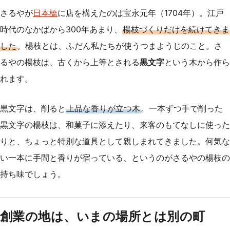
さるやが
日本橋
に店を構えたのは宝永元年（1704年）。江戸
時代のなかばから300年あまり、
楊枝づくりだけを続けてきま
した
。楊枝とは、ふだん私たちが使うつまようじのこと。さ
るやの楊枝は、古くから上等とされる
黒文字
という木から作ら
れます。
黒文字は、削ると
上品な香りが立つ木
。一本ずつ手で削った
黒文字の楊枝は、和菓子に添えたり、来客のもてなしに使った
りと、ちょっと特別な道具として親しまれてきました。何気な
い一本に手間と香りが宿っている、というのがさるやの楊枝の
持ち味でしょう。
創業の地は、いまの場所とは別の町