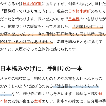
今のさるやは
日本橋室町
にありますが、創業の地は少し離れた
「照降町（てりふりちょう）」
、現在の
日本橋小網町
のあたり
だったと伝わります。長い歴史のなかで
日本橋
の中を移りなが
ら、楊枝づくりの暖簾を守ってきました。
「創業1704年」は
お店の歴史であって、今の店舗が江戸時代から同じ場所に建ち
続けているわけではありません
。老舗を訪ねるときに覚えて
おくと、来歴がぐっと立体的に感じられます。
日本橋みやげに、手削りの一本
さるやの楊枝には、桐箱入りのものや名前を入れられるもの、
おみくじのような遊び心のある
「辻占楊枝（つじうらよう
じ）」
など、贈り物に向く品もそろいます。場所は三越や
日
本橋
の老舗が集まる
室町
エリア。街歩きの締めに、自分用や手