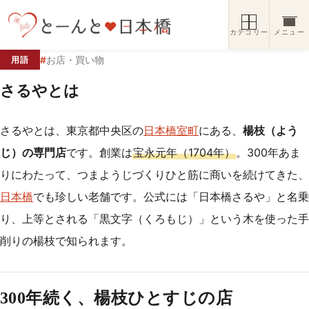
コンテンツへスキップ
カテゴリー
メニュー
#
お店・買い物
用語
さるやとは
さるやとは、東京都中央区の
日本橋室町
にある、
楊枝（よう
じ）の専門店
です。創業は
宝永元年（1704年）
。300年あま
りにわたって、つまようじづくりひと筋に商いを続けてきた、
日本橋
でも珍しい老舗です。公式には「日本橋さるや」と名乗
り、上等とされる「黒文字（くろもじ）」という木を使った手
削りの楊枝で知られます。
300年続く、楊枝ひとすじの店