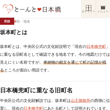
コンテンツへスキップ
カテゴリー
メニュー
#
街・地名
用語
坂本町とは
坂本町とは、中央区公式の文化財説明で「現在の
日本橋兜町
」
に重なる旧町名として確認できる地名です。今の地図だけでは
見えにくい名前ですが、
奉納物の銘文を通じて町の記憶が残
る
ところが面白い用語です。
日本橋兜町に重なる旧町名
中央区公式の文化財解説では、坂本町は
山王御旅所
の西側に位
置し、現在の
日本橋
兜町
にあたる町として説明されています。