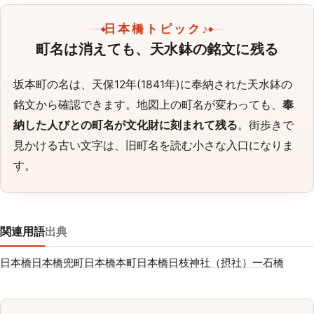
日本橋トピック♪
町名は消えても、天水鉢の銘文に残る
坂本町の名は、天保12年(1841年)に奉納された天水鉢の
銘文から確認できます。地図上の町名が変わっても、
奉
納した人びとの町名が文化財に刻まれて残る
。街歩きで
見かける古い文字は、旧町名を読む小さな入口になりま
す。
関連用語
出典
日本橋
日本橋兜町
日本橋本町
日本橋日枝神社（摂社）
一石橋