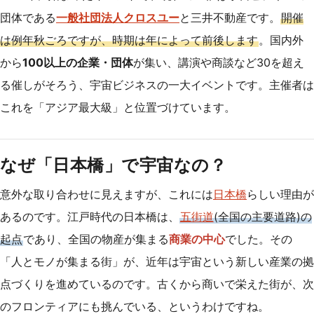
団体である
一般社団法人クロスユー
と三井不動産です。
開催
は例年秋ごろですが、時期は年によって前後します
。国内外
から
100以上の企業・団体
が集い、講演や商談など30を超え
る催しがそろう、宇宙ビジネスの一大イベントです。主催者は
これを「アジア最大級」と位置づけています。
なぜ「日本橋」で宇宙なの？
意外な取り合わせに見えますが、これには
日本橋
らしい理由が
あるのです。江戸時代の日本橋は、
五街道
(全国の主要道路)の
起点
であり、全国の物産が集まる
商業の中心
でした。その
「人とモノが集まる街」が、近年は宇宙という新しい産業の拠
点づくりを進めているのです。古くから商いで栄えた街が、次
のフロンティアにも挑んでいる、というわけですね。