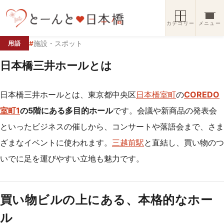
コンテンツへスキップ
カテゴリー
メニュー
#
施設・スポット
用語
日本橋三井ホールとは
日本橋三井ホールとは、東京都中央区
日本橋室町
の
COREDO
室町1
の5階にある多目的ホール
です。会議や新商品の発表会
といったビジネスの催しから、コンサートや落語会まで、さま
ざまなイベントに使われます。
三越前駅
と直結し、買い物のつ
いでに足を運びやすい立地も魅力です。
買い物ビルの上にある、本格的なホー
ル