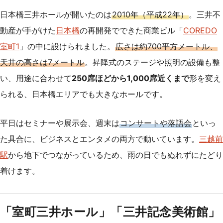
日本橋三井ホールが開いたのは
2010年（平成22年）
。三井不
動産が手がけた
日本橋
の再開発でできた商業ビル「
COREDO
室町1
」の中に設けられました。
広さは約700平方メートル、
天井の高さは7メートル
。昇降式のステージや照明の設備も整
い、用途に合わせて
250席ほどから1,000席近くまで
形を変え
られる、日本橋エリアでも大きなホールです。
平日はセミナーや展示会、週末は
コンサートや落語会
といっ
た具合に、ビジネスとエンタメの両方で動いています。
三越前
駅
から地下でつながっているため、雨の日でもぬれずにたどり
着けます。
「室町三井ホール」「三井記念美術館」