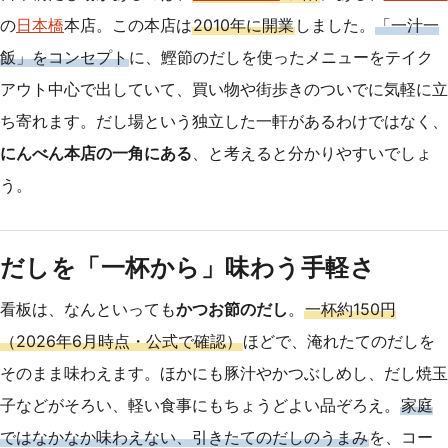
の
日本橋
本店。この本店は
2010年に開業
しました。
「一汁一
飯」をコンセプト
に、鰹節のだしを使ったメニューをテイク
アウト中心で出していて、買い物や街歩きのついでに気軽に立
ち寄れます。だし場という独立した一軒があるわけではなく、
にんべん本店の一角にある
、と考えると分かりやすいでしょ
う。
だしを「一杯から」味わう手軽さ
看板は、なんといっても
かつお節のだし
。
一杯約150円
（2026年6月時点・公式で確認）
ほどで、淹れたてのだしを
そのまま味わえます。ほかにも豚汁やかつぶしめし、だし焼玉
子などがそろい、軽い食事にもちょうどよい品ぞろえ。
家庭
ではなかなか味わえない、引きたてのだしのうまみ
を、コー