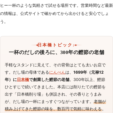
ヒー一杯のような気軽さで試せる場所です。営業時間など最新
の情報は、公式サイトで確かめてから出かけると安心でしょ
う。
日本橋トピック♪
一杯のだしの後ろに、300年の鰹節の老舗
手軽なスタンドに見えて、その背骨はとても太いお店で
す。だし場の母体である
にんべん
は、
1699年（元禄12
年）に
日本橋
で創業した鰹節の老舗
。300年以上、鰹節
ひとすじで続いてきました。本店には削りたての鰹節を
出す「日本橋削り場」も併設され、その香りとうまみ
が、だし場の一杯にまっすぐつながっています。
老舗が
積み上げてきた鰹節の味を、数百円で気軽に味わえる
。