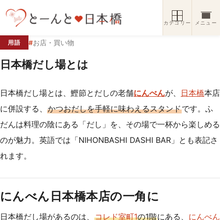
コンテンツへスキップ
カテゴリー
メニュー
#
お店・買い物
用語
日本橋だし場とは
日本橋だし場とは、鰹節とだしの老舗
にんべん
が、
日本橋
本店
に併設する、
かつおだしを手軽に味わえるスタンド
です。ふ
だんは料理の陰にある「だし」を、その場で一杯から楽しめる
のが魅力。英語では「NIHONBASHI DASHI BAR」とも表記さ
れます。
にんべん日本橋本店の一角に
日本橋だし場があるのは、
コレド室町1
の1階
にある、
にんべん