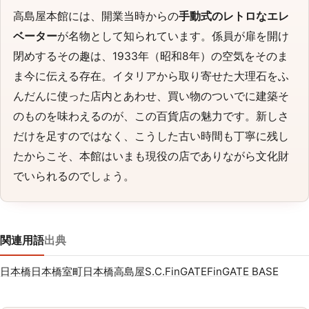
高島屋本館には、開業当時からの
手動式のレトロなエレ
ベーター
が名物として知られています。係員が扉を開け
閉めするその趣は、1933年（昭和8年）の空気をそのま
ま今に伝える存在。イタリアから取り寄せた大理石をふ
んだんに使った店内とあわせ、買い物のついでに建築そ
のものを味わえるのが、この百貨店の魅力です。新しさ
だけを足すのではなく、こうした古い時間も丁寧に残し
たからこそ、本館はいまも現役の店でありながら文化財
でいられるのでしょう。
関連用語
出典
日本橋
日本橋室町
日本橋高島屋S.C.
FinGATE
FinGATE BASE