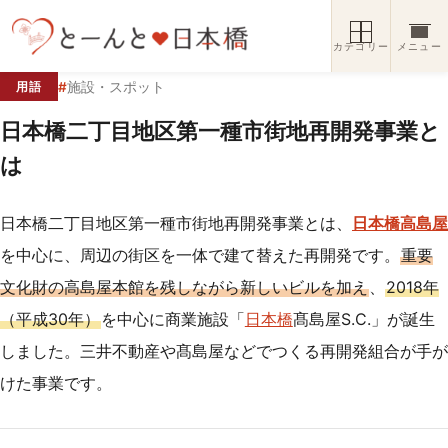
コンテンツへスキップ
カテゴリー
メニュー
#
施設・スポット
用語
日本橋二丁目地区第一種市街地再開発事業と
は
日本橋二丁目地区第一種市街地再開発事業とは、
日本橋高島屋
を中心に、周辺の街区を一体で建て替えた再開発です。
重要
文化財の高島屋本館を残しながら新しいビルを加え
、
2018年
（平成30年）
を中心に商業施設「
日本橋
髙島屋S.C.」が誕生
しました。三井不動産や髙島屋などでつくる再開発組合が手が
けた事業です。