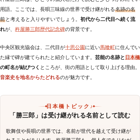
用語。ここでは、長唄三味線の世界で受け継がれる
名跡の名
前
と考えると入りやすいでしょう。
初代から二代目へ続く流
れ
が、
杵屋勝三郎歴代記念碑
の背景です。
中央区観光協会は、二代目が
十思公園
に近い
馬喰町
に住んでい
た縁で碑が建てられたと紹介しています。
芸能の名跡と
日本橋
の町名が結びつく
ところが、街の用語として取り上げる理由。
音楽史を地名からたどれる
のが魅力です。
日本橋トピック♪
「勝三郎」は受け継がれる名前として読む
歌舞伎や長唄の世界では、名前が世代を越えて受け継が