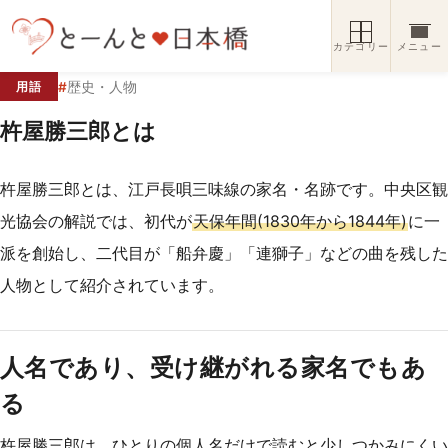
コンテンツへスキップ
カテゴリー
メニュー
#
歴史・人物
用語
杵屋勝三郎とは
杵屋勝三郎とは、江戸長唄三味線の家名・名跡です。中央区観
光協会の解説では、初代が
天保年間(1830年から1844年)
に一
派を創始し、二代目が「船弁慶」「連獅子」などの曲を残した
人物として紹介されています。
人名であり、受け継がれる家名でもあ
る
杵屋勝三郎は、ひとりの個人名だけで読むと少しつかみにくい