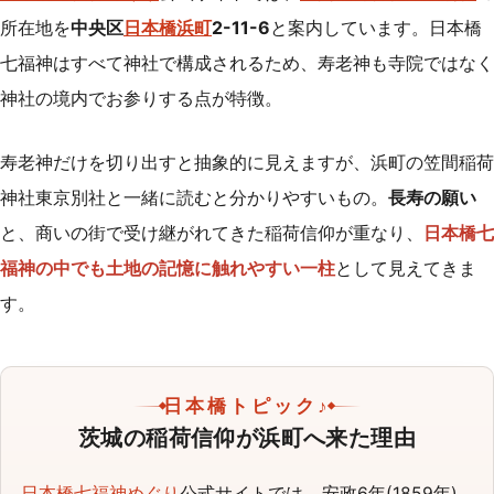
所在地を
中央区
日本橋浜町
2-11-6
と案内しています。日本橋
七福神はすべて神社で構成されるため、寿老神も寺院ではなく
神社の境内でお参りする点が特徴。
寿老神だけを切り出すと抽象的に見えますが、浜町の笠間稲荷
神社東京別社と一緒に読むと分かりやすいもの。
長寿の願い
と、商いの街で受け継がれてきた稲荷信仰が重なり、
日本橋七
福神の中でも土地の記憶に触れやすい一柱
として見えてきま
す。
日本橋トピック♪
茨城の稲荷信仰が浜町へ来た理由
日本橋七福神めぐり
公式サイトでは、
安政6年(1859年)