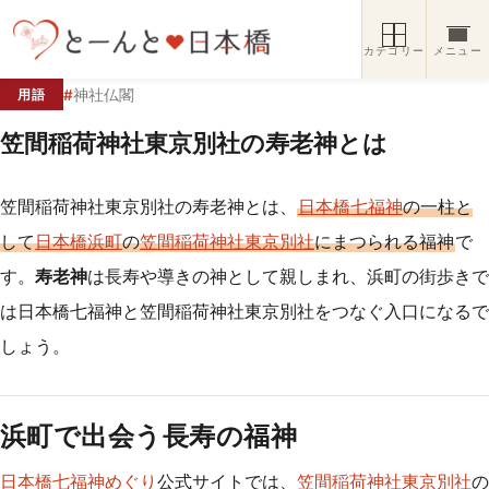
コンテンツへスキップ
カテゴリー
メニュー
#
神社仏閣
用語
笠間稲荷神社東京別社の寿老神とは
笠間稲荷神社東京別社の寿老神とは、
日本橋七福神
の一柱と
して
日本橋浜町
の
笠間稲荷神社東京別社
にまつられる福神
で
す。
寿老神
は長寿や導きの神として親しまれ、浜町の街歩きで
は日本橋七福神と笠間稲荷神社東京別社をつなぐ入口になるで
しょう。
浜町で出会う長寿の福神
日本橋七福神めぐり
公式サイトでは、
笠間稲荷神社東京別社
の