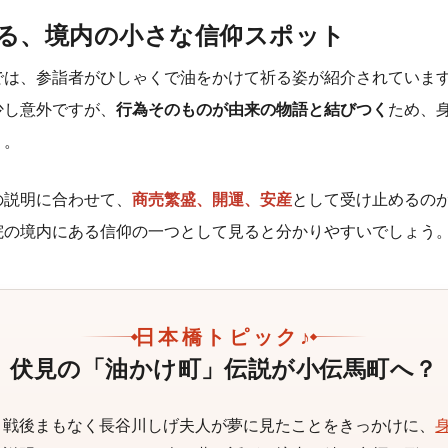
る、境内の小さな信仰スポット
では、参詣者がひしゃくで油をかけて祈る姿が紹介されていま
少し意外ですが、
行為そのものが由来の物語と結びつく
ため、
う。
の説明に合わせて、
商売繁盛、開運、安産
として受け止めるの
院の境内にある信仰の一つとして見ると分かりやすいでしょう
日本橋トピック♪
伏見の「油かけ町」伝説が小伝馬町へ？
、戦後まもなく長谷川しげ夫人が夢に見たことをきっかけに、