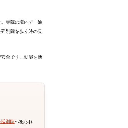
す。寺院の境内で「油
身延別院を歩く時の見
が安全です。効能を断
。
身延別院
へ祀られ