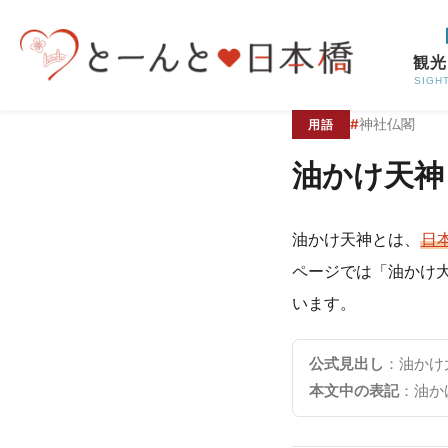
コンテンツへスキップ
観光
SIGH
#
神社仏閣
用語
油かけ天神
油かけ天神とは、
日
ページでは「油かけ
います。
公式見出し
：油かけ
本文中の表記
：油か