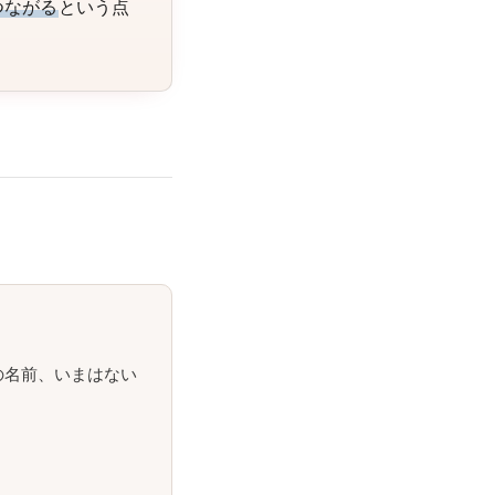
つながる
という点
の名前、いまはない