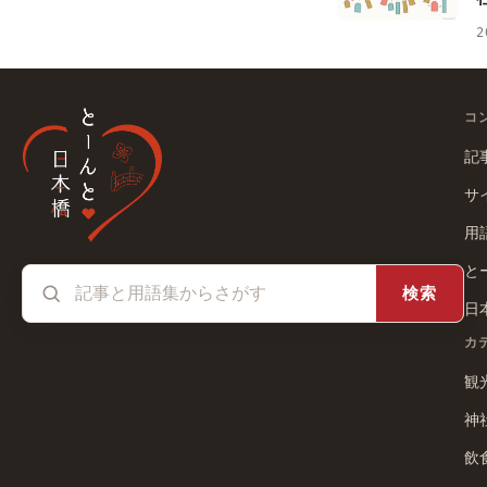
2
コ
記
サ
用
と
検索
日
カ
観
神
飲