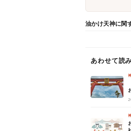
油かけ天神に関
あわせて読
2