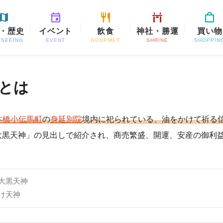
・歴史
イベント
飲食
神社・勝運
買い物
TSEEING
EVENT
GOURMET
SHRINE
SHOPPIN
とは
本橋小伝馬町
の
身延別院
境内に祀られている、油をかけて祈る
大黒天神」の見出しで紹介され、商売繁盛、開運、安産の御利
大黒天神
け天神