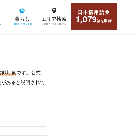
日本橋用語集
1,079
暮らし
エリア検索
語
を収録
G
LIFE STYLE
AREA SEARCH
信仰対象
です。公式
益があると説明されて