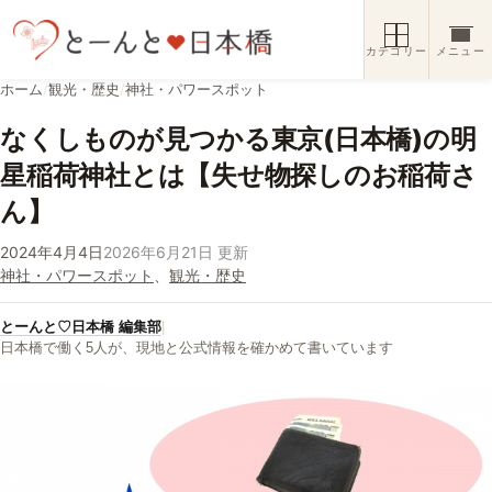
コンテンツへスキップ
カテゴリー
メニュー
ホーム
/
観光・歴史
/
神社・パワースポット
なくしものが見つかる東京(日本橋)の明
星稲荷神社とは【失せ物探しのお稲荷さ
ん】
2024年4月4日
2026年6月21日 更新
神社・パワースポット
、
観光・歴史
とーんと♡日本橋 編集部
|
日本橋で働く5人が、現地と公式情報を確かめて書いています