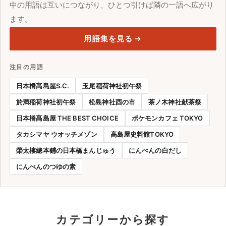
中の用語は互いにつながり、ひとつ引けば隣の一語へ広がり
ます。
用語集を見る
注目の用語
日本橋高島屋S.C.
玉尾稲荷神社初午祭
於満稲荷神社初午祭
松島神社酉の市
茶ノ木神社献茶祭
日本橋髙島屋 THE BEST CHOICE
ポケモンカフェ TOKYO
タカシマヤ ウオッチメゾン
高島屋史料館TOKYO
榮太樓總本鋪の日本橋まんじゅう
にんべんの白だし
にんべんのつゆの素
カテゴリーから探す