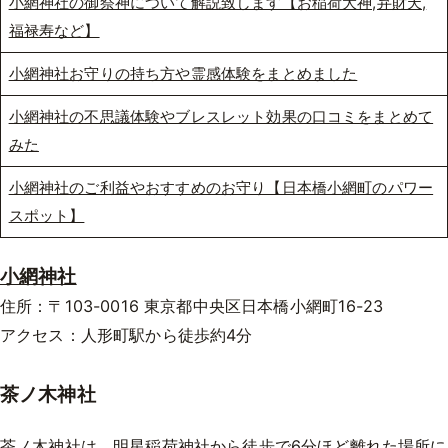
小網神社の御祭神について解説致します【お稲荷大神,弁財天,
福禄寿など】
小網神社お守りの持ち方や霊感体験をまとめました
小網神社の不思議体験やブレスレット効果の口コミをまとめて
みた
小網神社のご利益やおすすめのお守り【日本橋小網町のパワー
スポット】
小網神社
住所：〒103-0016 東京都中央区日本橋小網町16-23
アクセス：人形町駅から徒歩約4分
茶ノ木神社
茶ノ木神社は、明星稲荷神社から徒歩で6分ほど離れた場所に