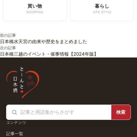
買い物
暮らし
SHOPPING
LIFE STYLE
投稿ナビゲーション
前の記事
日本橋水天宮の由来や歴史をまとめました
次の記事
日本橋三越のイベント・催事情報【2024年版】
検索
コンテンツ
記事一覧