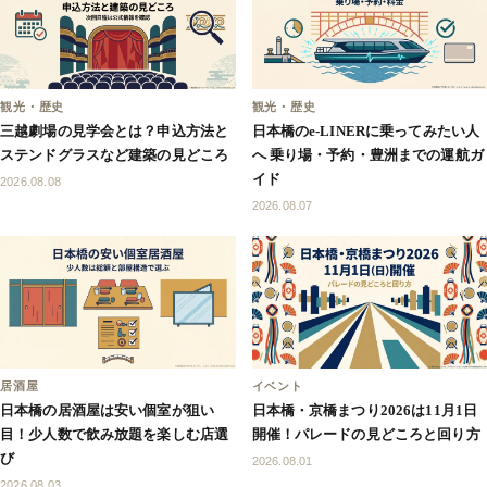
観光・歴史
観光・歴史
三越劇場の見学会とは？申込方法と
日本橋のe-LINERに乗ってみたい人
ステンドグラスなど建築の見どころ
へ 乗り場・予約・豊洲までの運航ガ
イド
2026.08.08
2026.08.07
居酒屋
イベント
日本橋の居酒屋は安い個室が狙い
日本橋・京橋まつり2026は11月1日
目！少人数で飲み放題を楽しむ店選
開催！パレードの見どころと回り方
び
2026.08.01
2026.08.03