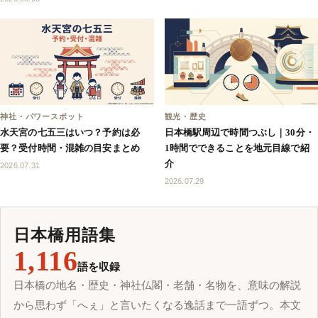
神社・パワースポット
観光・歴史
水天宮の七五三はいつ？予約は必
日本橋駅周辺で時間つぶし｜30分・
要？受付時間・混雑の目安まとめ
1時間でできることを地元目線で紹
介
2026.07.31
2026.07.29
日本橋用語集
1,116
語を収録
日本橋の地名・歴史・神社仏閣・老舗・名物を、意味の解説
から思わず「へぇ」と言いたくなる逸話まで一語ずつ。本文