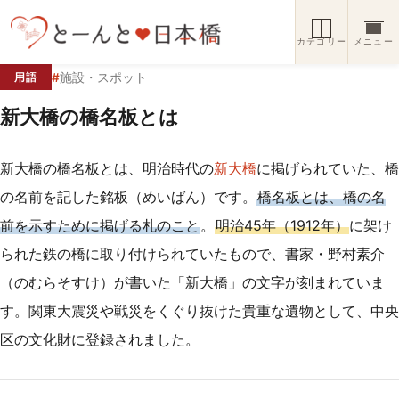
コンテンツへスキップ
カテゴリー
メニュー
#
施設・スポット
用語
新大橋の橋名板とは
新大橋の橋名板とは、明治時代の
新大橋
に掲げられていた、橋
の名前を記した銘板（めいばん）です。
橋名板とは、橋の名
前を示すために掲げる札のこと
。
明治45年（1912年）
に架け
られた鉄の橋に取り付けられていたもので、書家・野村素介
（のむらそすけ）が書いた「新大橋」の文字が刻まれていま
す。関東大震災や戦災をくぐり抜けた貴重な遺物として、中央
区の文化財に登録されました。