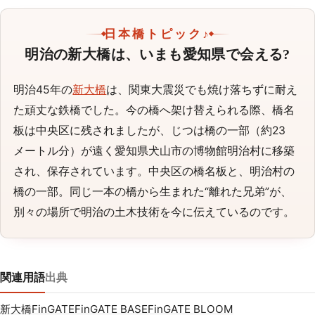
日本橋トピック♪
明治の新大橋は、いまも愛知県で会える?
明治45年の
新大橋
は、関東大震災でも焼け落ちずに耐え
た頑丈な鉄橋でした。今の橋へ架け替えられる際、橋名
板は中央区に残されましたが、じつは橋の一部（約23
メートル分）が遠く愛知県犬山市の博物館明治村に移築
され、保存されています。中央区の橋名板と、明治村の
橋の一部。同じ一本の橋から生まれた“離れた兄弟”が、
別々の場所で明治の土木技術を今に伝えているのです。
関連用語
出典
新大橋
FinGATE
FinGATE BASE
FinGATE BLOOM