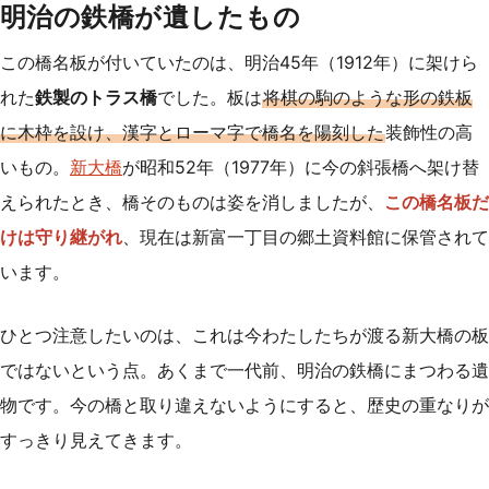
明治の鉄橋が遺したもの
この橋名板が付いていたのは、明治45年（1912年）に架けら
れた
鉄製のトラス橋
でした。板は
将棋の駒のような形の鉄板
に木枠を設け、漢字とローマ字で橋名を陽刻した
装飾性の高
いもの。
新大橋
が昭和52年（1977年）に今の斜張橋へ架け替
えられたとき、橋そのものは姿を消しましたが、
この橋名板だ
けは守り継がれ
、現在は新富一丁目の郷土資料館に保管されて
います。
ひとつ注意したいのは、これは今わたしたちが渡る新大橋の板
ではないという点。あくまで一代前、明治の鉄橋にまつわる遺
物です。今の橋と取り違えないようにすると、歴史の重なりが
すっきり見えてきます。