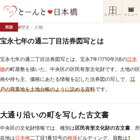
コンテンツへスキップ
カテゴリー
メニュー
#
歴史・人物
用語
宝永七年の通二丁目沽券図写とは
宝永七年の通二丁目沽券図写とは、宝永7年(1710年)頃の
日本
橋
の町屋敷を描いた、中央区の区民有形文化財です。土地の区
画や持ち主、価格にあたる情報を記した沽券図の写しで、
江
戸の商業地を土地台帳のように読める資料
です。
大通り沿いの町を写した古文書
中央区の文化財情報では、種別は
区民有形文化財の古文書
、所
在地は
日本橋
二丁目1番10号の
柳屋
ビルディング、員数は
1