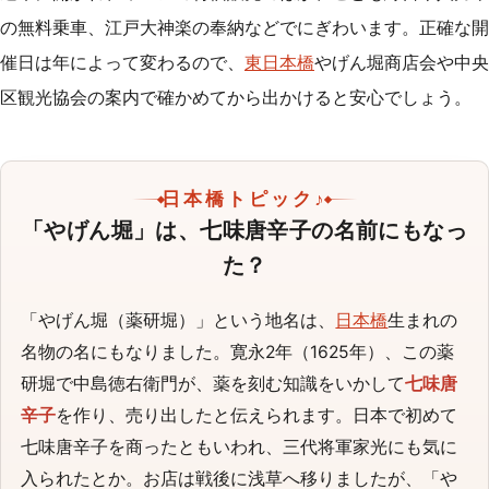
の無料乗車、江戸大神楽の奉納などでにぎわいます。正確な開
催日は年によって変わるので、
東日本橋
やげん堀商店会や中央
区観光協会の案内で確かめてから出かけると安心でしょう。
日本橋トピック♪
「やげん堀」は、七味唐辛子の名前にもなっ
た？
「やげん堀（薬研堀）」という地名は、
日本橋
生まれの
名物の名にもなりました。寛永2年（1625年）、この薬
研堀で中島徳右衛門が、薬を刻む知識をいかして
七味唐
辛子
を作り、売り出したと伝えられます。日本で初めて
七味唐辛子を商ったともいわれ、三代将軍家光にも気に
入られたとか。お店は戦後に浅草へ移りましたが、「や