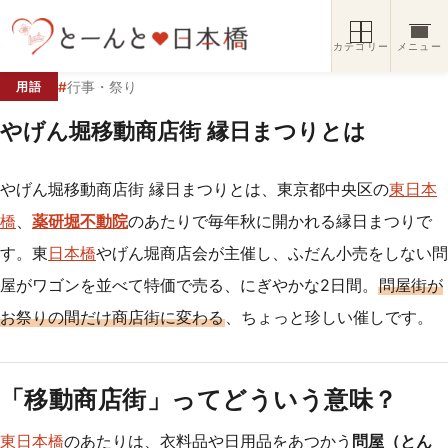
コンテンツへスキップ
カテゴリー
メニュー
#
行事・祭り
用語
やげん堀移動商店街 縁日まつりとは
やげん堀移動商店街 縁日まつりとは、東京都中央区の
東日本
橋
、
薬研堀不動院
のあたりで毎年秋に開かれる縁日まつりで
す。東
日本橋
やげん堀商店会が主催し、ふだん小売をしない問
屋がワゴンを並べて特価で売る、にぎやかな2日間。
問屋街が
お祭りの間だけ商店街に変わる
、ちょっと珍しい催しです。
「移動商店街」ってどういう意味？
東日本橋
のあたりは、衣料品や日用品をあつかう
問屋（とん