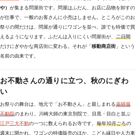
や）
が集まる問屋街です。問屋はふだん、お店に品物を卸すの
が仕事で、一般のお客さんに小売はしません。ところがこのお
祭りの間だけは、問屋が通りにワゴンを並べ、誰でも特価で買
えるようになります。ふだんは入りにくい問屋街が、
二日間
だけにぎやかな商店街に変わる。それが「
移動商店街
」という
名前の由来です。
お不動さんの通りに立つ、秋のにぎわ
い
お祭りの舞台は、地元で「お不動さん」と親しまれる
薬研堀
不動院
のまわり。川崎大師の東京別院で、目黒・目白と並ぶ
江戸三大不動
の一つに数えられるお寺です。
毎年10月ごろ
の
週末に開かれ、ワゴンの特価販売のほか、こども縁日や人力車