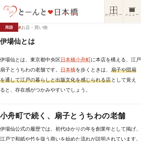
コンテンツへスキップ
カテゴリー
メニュー
#
お店・買い物
用語
伊場仙とは
伊場仙とは、東京都中央区
日本橋小舟町
に本店を構える、江戸
扇子とうちわの老舗です。
日本橋
を歩くときは、
扇子や団扇
を通して江戸の暮らしと出版文化を感じられる店
として覚え
ると、存在感がつかみやすいでしょう。
小舟町で続く、扇子とうちわの老舗
伊場仙公式の履歴では、初代ゆかりの年を創業年として掲げ、
江戸で和紙や竹を扱う商いを始めた流れが説明されています。