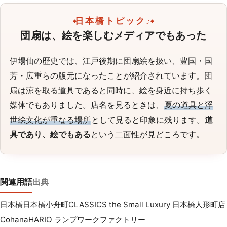
日本橋トピック♪
団扇は、絵を楽しむメディアでもあった
伊場仙の歴史では、江戸後期に団扇絵を扱い、豊国・国
芳・広重らの版元になったことが紹介されています。団
扇は涼を取る道具であると同時に、絵を身近に持ち歩く
媒体でもありました。店名を見るときは、
夏の道具と浮
世絵文化が重なる場所
として見ると印象に残ります。
道
具であり、絵でもある
という二面性が見どころです。
関連用語
出典
日本橋
日本橋小舟町
CLASSICS the Small Luxury 日本橋人形町店
Cohana
HARIO ランプワークファクトリー