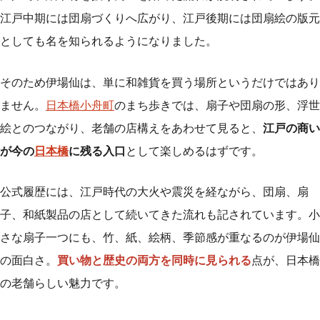
江戸中期には団扇づくりへ広がり、江戸後期には団扇絵の版元
としても名を知られるようになりました。
そのため伊場仙は、単に和雑貨を買う場所というだけではあり
ません。
日本橋小舟町
のまち歩きでは、扇子や団扇の形、浮世
絵とのつながり、老舗の店構えをあわせて見ると、
江戸の商い
が今の
日本橋
に残る入口
として楽しめるはずです。
公式履歴には、江戸時代の大火や震災を経ながら、団扇、扇
子、和紙製品の店として続いてきた流れも記されています。小
さな扇子一つにも、竹、紙、絵柄、季節感が重なるのが伊場仙
の面白さ。
買い物と歴史の両方を同時に見られる
点が、日本橋
の老舗らしい魅力です。