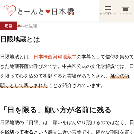
コンテンツへスキップ
カテゴリー
メニュー
#
神社仏閣
用語
日限地蔵とは
日限地蔵とは、
日本橋西河岸地蔵堂
の本尊として信仰を集めて
きた地蔵菩薩の呼び名です。中央区公式の文化財解説では、日
を限って心を込めて祈願すると霊験があるとされ、
延命の祈
願寺として親しまれた
ことが紹介されています。
「日を限る」願い方が名前に残る
日限地蔵の「日限」は、願いをぼんやり預けるのではなく、
日
を区切って祈る
という感覚に近い言葉です。確かな期限を置く