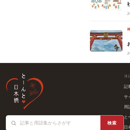
2
2
コ
記
サ
用
と
検索
日