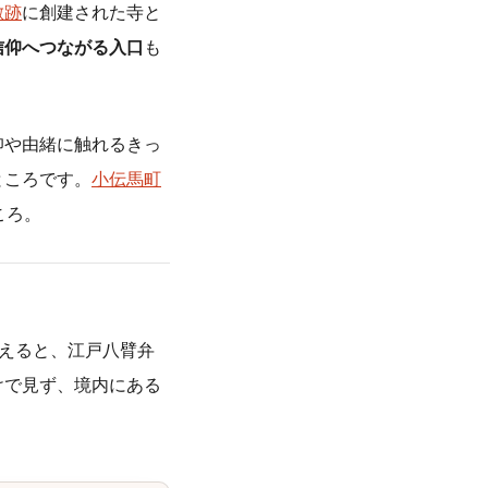
敷跡
に創建された寺と
信仰へつながる入口
も
仰や由緒に触れるきっ
ところです。
小伝馬町
ころ。
まえると、江戸八臂弁
けで見ず、境内にある