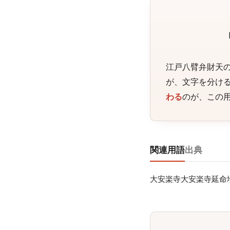
江戸八臂弁財天
が、文字を分け
わる
のが、この
関連用語
出典
大安楽寺
大安楽寺延命