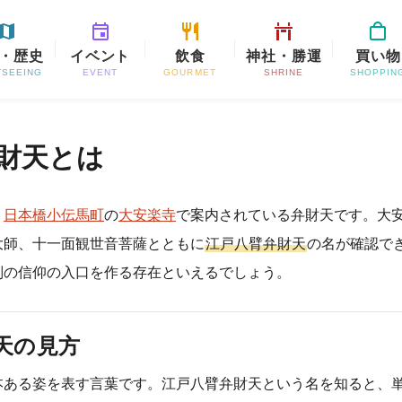
・歴史
イベント
飲食
神社・勝運
買い物
TSEEING
EVENT
GOURMET
SHRINE
SHOPPIN
財天とは
、
日本橋小伝馬町
の
大安楽寺
で案内されている弁財天です。大
大師、十一面観世音菩薩とともに
江戸八臂弁財天
の名が確認で
別の信仰の入口を作る存在といえるでしょう。
天の見方
本ある姿を表す言葉です。江戸八臂弁財天という名を知ると、