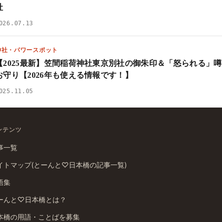
社
026.07.13
神社・パワースポット
【2025最新】笠間稲荷神社東京別社の御朱印＆「怒られる」
お守り【2026年も使える情報です！】
025.11.05
ンテンツ
事一覧
イトマップ(とーんと♡日本橋の記事一覧)
語集
ーんと♡日本橋とは？
本橋の用語・ことばを募集