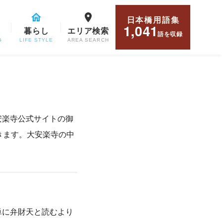
日本橋用語集
1,041
暮らし
エリア検索
語
を収録
G
LIFE STYLE
AREA SEARCH
安楽寺公式サイトの御
きます。大安楽寺の中
単に弁財天と読むより