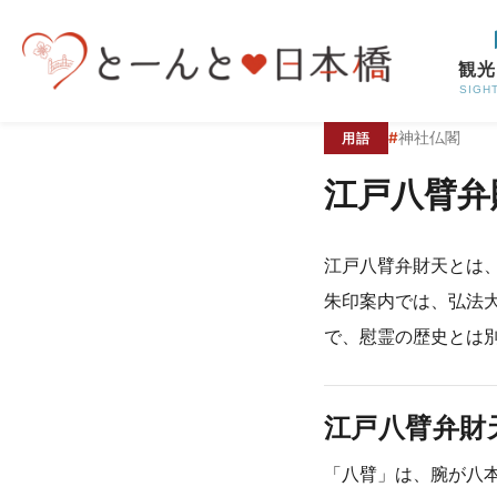
コンテンツへスキップ
観光
SIGH
#
神社仏閣
用語
江戸八臂弁
江戸八臂弁財天とは
朱印案内では、弘法
で、慰霊の歴史とは
江戸八臂弁財
「八臂」は、腕が八