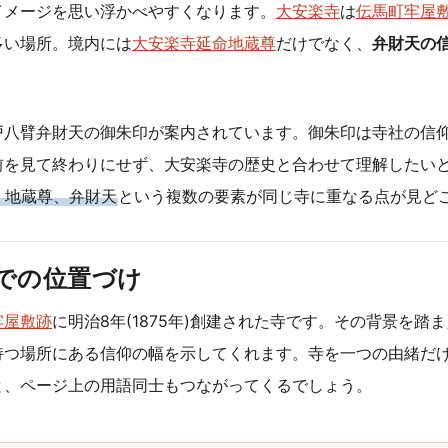
イメージを思い浮かべやすくなります。
大安楽寺
は
伝馬町牢屋
多い場所。境内には
大安楽寺延命地蔵尊
だけでなく、
弁財天の
戸八臂弁財天の御朱印が案内されています。御朱印は寺社の信
前を見て終わりにせず、大安楽寺の歴史と合わせて理解したい
、地蔵尊、弁財天
という複数の要素が同じ寺に重なる点が見ど
での位置づけ
牢屋敷跡
に明治8年(1875年)創建された寺です。その背景を踏
持つ場所にある信仰の幅を示してくれます。寺を一つの由緒だ
と、ページ上の用語同士もつながってくるでしょう。