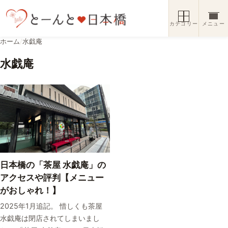
コンテンツへスキップ
カテゴリー
メニュー
ホーム
/
水戯庵
水戯庵
日本橋の「茶屋 水戯庵」の
アクセスや評判【メニュー
がおしゃれ！】
2025年1月追記。 惜しくも茶屋
水戯庵は閉店されてしまいまし